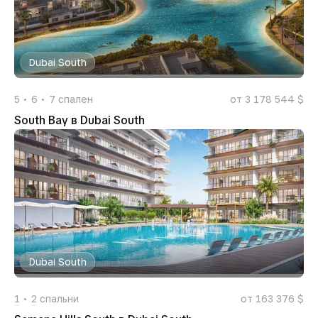
Dubai South
5
6
7
спален
от 3 178 544 $
South Bay в Dubai South
Dubai South
1
2
спальни
от 163 376 $