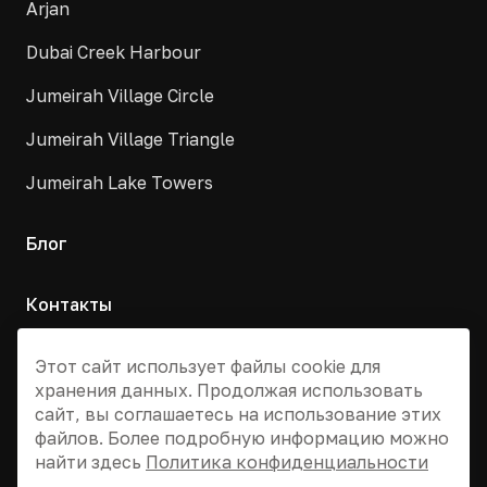
Arjan
Dubai Creek Harbour
Jumeirah Village Circle
Jumeirah Village Triangle
Jumeirah Lake Towers
Блог
Контакты
Москва, Армянский переулок, д. 9с1
Этот сайт использует файлы cookie для
хранения данных. Продолжая использовать
+7 495 955 13 12
сайт, вы соглашаетесь на использование этих
info@dvizhdubai.ru
файлов. Более подробную информацию можно
найти здесь
Политика конфиденциальности