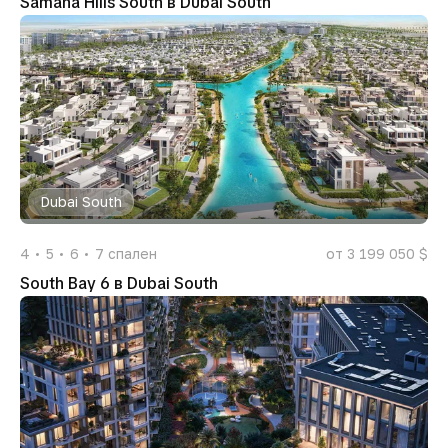
Samana Hills South в Dubai South
Dubai South
4
5
6
7
спален
от 3 199 050 $
South Bay 6 в Dubai South