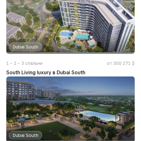
Dubai South
1
2
3
спальни
от 300 271 $
South Living luxury в Dubai South
Dubai South