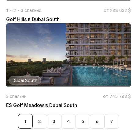
1
2
3
спальни
от 288 632 $
Golf Hills в Dubai South
Dubai South
3
спальни
от 745 783 $
ES Golf Meadow в Dubai South
1
2
3
4
5
6
7