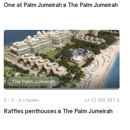
One at Palm Jumeirah в The Palm Jumeirah
The Palm Jumeirah
3
5
6
спален
от 17 399 587 $
Raffles penthouses в The Palm Jumeirah