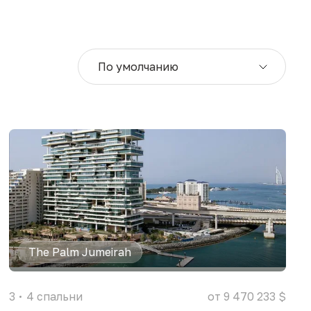
По умолчанию
The Palm Jumeirah
3
4
спальни
от 9 470 233 $