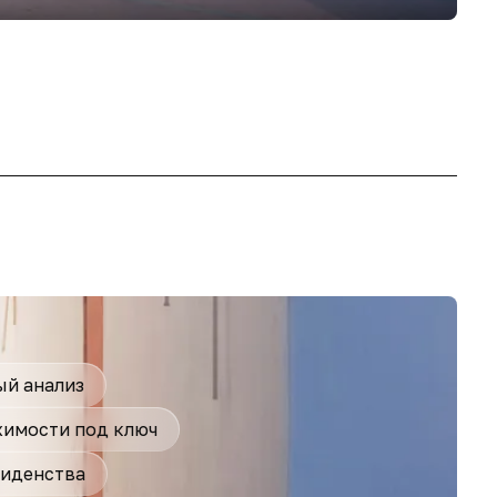
Ras
от 5
й анализ
имости под ключ
иденства