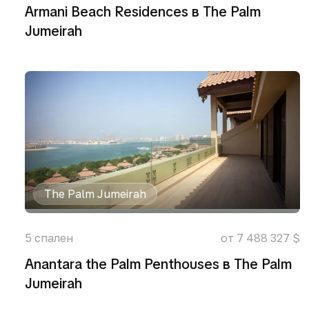
Armani Beach Residences в The Palm
Jumeirah
The Palm Jumeirah
5
спален
от 7 488 327 $
Anantara the Palm Penthouses в The Palm
Jumeirah