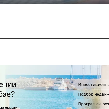
ении
Инвестиционны
бае?
Подбор недвиж
Программы рез
нальную