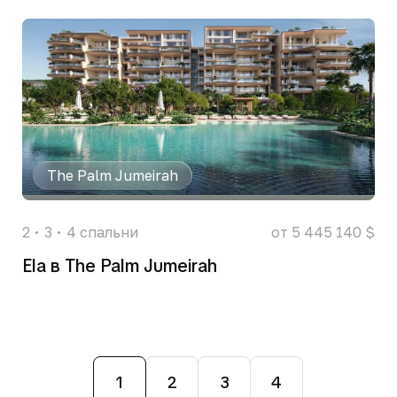
The Palm Jumeirah
2
3
4
спальни
от 5 445 140 $
Ela в The Palm Jumeirah
1
2
3
4