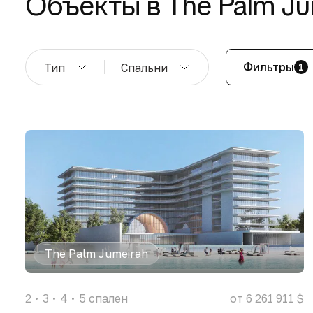
Объекты в The Palm Ju
Фильтры
Тип
Спальни
1
The Palm Jumeirah
2
3
4
5
спален
от 6 261 911 $