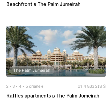
Beachfront в The Palm Jumeirah
The Palm Jumeirah
2
3
4
5
спален
от 4 833 218 $
Raffles apartments в The Palm Jumeirah