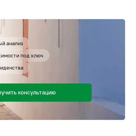
й анализ
имости под ключ
иденства
лучить консультацию