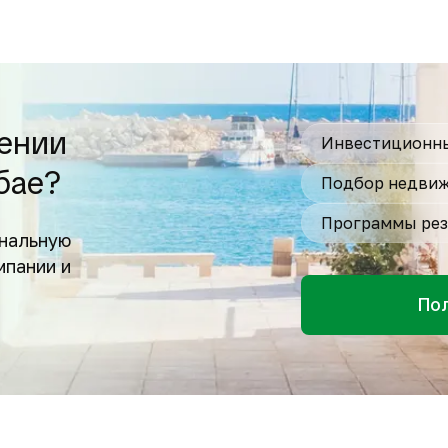
ении
Инвестиционны
бае?
Подбор недвиж
Программы рез
нальную
мпании и
По