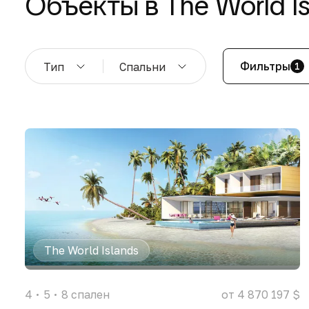
Объекты в The World Is
Фильтры
Тип
Спальни
1
The World Islands
4
5
8
спален
от 4 870 197 $