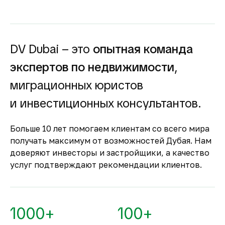
высокий спрос и привлекательную
доходность для инвесторов как от
долгосрочной, так и от краткосрочной
аренды.
DV Dubai – это
опытная команда
Гарантия вложений в
экспертов по недвижимости
,
строящуюся
недвижимость
миграционных юристов
Оплата за объект поступает на эскроу-счёт.
и инвестиционных консультантов.
Застройщик сможет получить с него деньги
только после ввода объекта в
Больше 10 лет помогаем клиентам со всего мира
эксплуатацию.
получать максимум от возможностей Дубая. Нам
Комфортное и
доверяют инвесторы и застройщики, а качество
безопасное место для
услуг подтверждают рекомендации клиентов.
жизни
По уровню безопасности жизни
Объединённые Арабские Эмираты
1000+
100+
занимают второе место в мире.