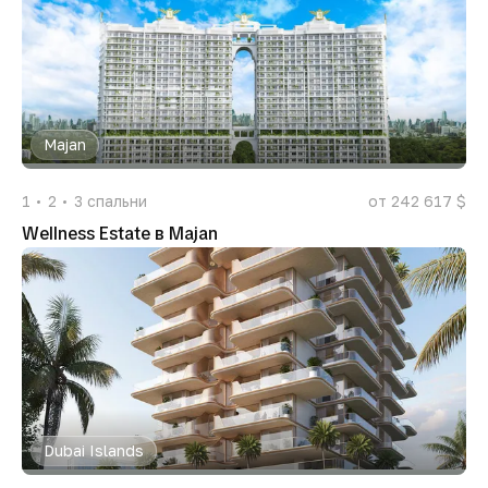
Majan
1
2
3
спальни
от 242 617 $
Wellness Estate в Majan
Dubai Islands