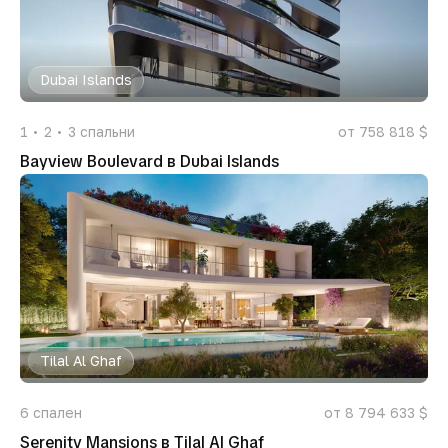
Dubai Islands
1
2
3
спальни
от 758 818 $
Bayview Boulevard в Dubai Islands
Tilal Al Ghaf
6
спален
от 8 794 633 $
Serenity Mansions в Tilal Al Ghaf