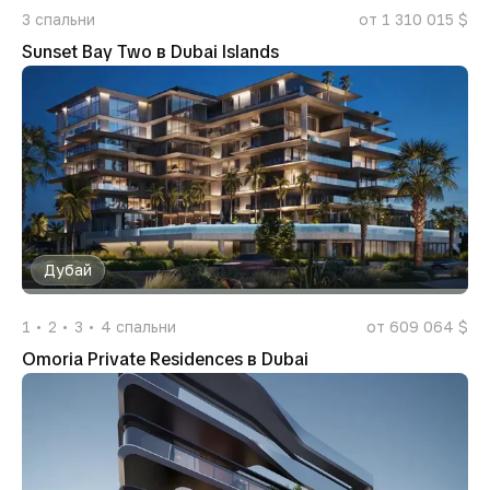
3
спальни
от 1 310 015 $
Sunset Bay Two в Dubai Islands
Дубай
1
2
3
4
спальни
от 609 064 $
Omoria Private Residences в Dubai