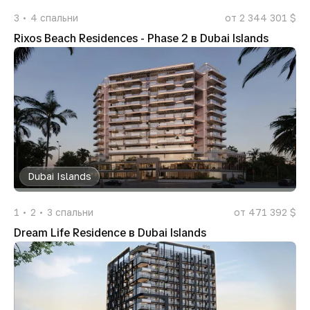
3
4
спальни
от 2 344 301 $
Rixos Beach Residences - Phase 2 в Dubai Islands
Dubai Islands
1
2
3
спальни
от 471 392 $
Dream Life Residence в Dubai Islands