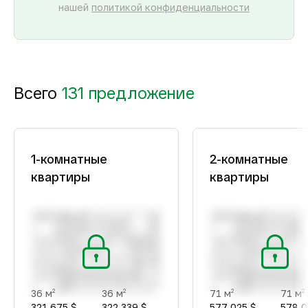
нашей
политикой конфиденциальности
Всего
131 предложение
1-комнатные
2-комнатные
квартиры
квартиры
36 м
36 м
71 м
71 м
2
2
2
2
321 675 $
322 339 $
577 025 $
578 0