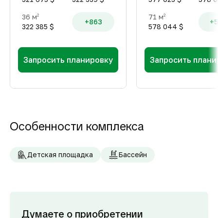
36 м
71 м
2
2
+863
+5
322 385 $
578 044 $
Запросить планировку
Запросить плани
Особенности комплекса
Детская площадка
Бассейн
Думаете о приобретении