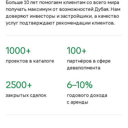
Больше 10 лет помогаем клиентам со всего мира
эксплуатацию.
получать максимум от возможностей Дубая. Нам
Комфортное и
доверяют инвесторы и застройщики, а качество
безопасное место для
услуг подтверждают рекомендации клиентов.
жизни
По уровню безопасности жизни
Объединённые Арабские Эмираты
1000+
100+
занимают второе место в мире.
проектов в каталоге
партнёров в сфере
девелопмента
2500+
6–10%
закрытых сделок
годового дохода
с аренды