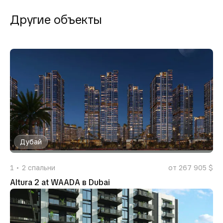
Другие объекты
Дубай
1
2
спальни
от 267 905 $
Altura 2 at WAADA в Dubai