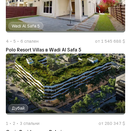
Wadi Al Safa 5
4
5
6
спален
от 1 545 688 $
Polo Resort Villas в Wadi Al Safa 5
Дубай
1
2
3
спальни
от 280 347 $