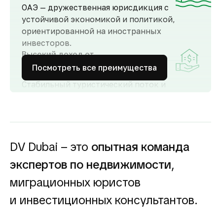
ОАЭ — дружественная юрисдикция с
устойчивой экономикой и политикой,
ориентированной на иностранных
инвесторов.
Высокий доход от
аренды
Посмотреть все преимущества
Стабильный туристический поток и
развитый рынок аренды обеспечивают
высокий спрос и привлекательную
доходность для инвесторов как от
долгосрочной, так и от краткосрочной
аренды.
DV Dubai – это
опытная команда
Гарантия вложений в
экспертов по недвижимости
,
строящуюся
недвижимость
миграционных юристов
Оплата за объект поступает на эскроу-счёт.
и инвестиционных консультантов.
Застройщик сможет получить с него деньги
только после ввода объекта в