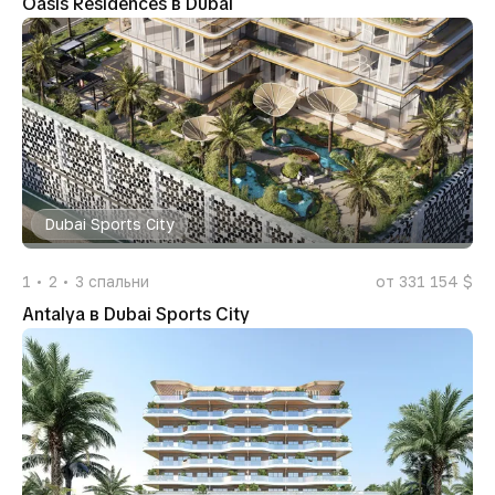
Oasis Residences в Dubai
Dubai Sports City
1
2
3
спальни
от 331 154 $
Antalya в Dubai Sports City