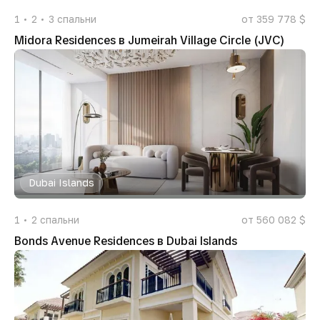
1
2
3
спальни
от 359 778 $
Midora Residences в Jumeirah Village Circle (JVC)
Dubai Islands
1
2
спальни
от 560 082 $
Bonds Avenue Residences в Dubai Islands