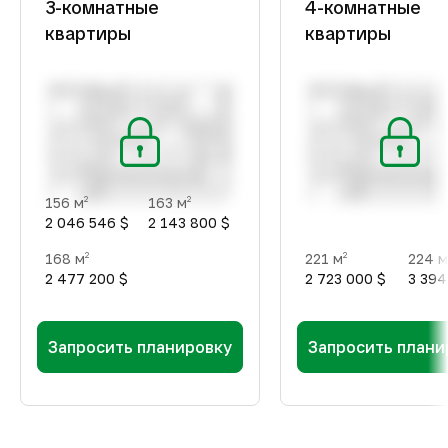
3-комнатные
4-комнатные
квартиры
квартиры
156 м
163 м
2
2
2 046 546 $
2 143 800 $
168 м
221 м
224 м
2
2
2 477 200 $
2 723 000 $
3 394
Запросить планировку
Запросить плани