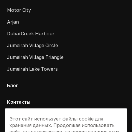
Motor City
Arjan
Dubai Creek Harbour
Jumeirah Village Circle
Jumeirah Village Triangle
Jumeirah Lake Towers
Блог
Контакты
Москва, Армянский переулок, д. 9с1
Этот сайт использует файлы cookie для
хранения данных. Продолжая использовать
+7 495 955 13 12
сайт, вы соглашаетесь на использование этих