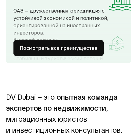
ОАЭ — дружественная юрисдикция с
устойчивой экономикой и политикой,
ориентированной на иностранных
инвесторов.
Высокий доход от
аренды
Посмотреть все преимущества
Стабильный туристический поток и
развитый рынок аренды обеспечивают
высокий спрос и привлекательную
доходность для инвесторов как от
долгосрочной, так и от краткосрочной
аренды.
DV Dubai – это
опытная команда
Гарантия вложений в
экспертов по недвижимости
,
строящуюся
недвижимость
миграционных юристов
Оплата за объект поступает на эскроу-счёт.
и инвестиционных консультантов.
Застройщик сможет получить с него деньги