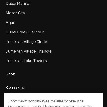
Dubai Marina
Motor City
Arjan
Dubai Creek Harbour
Jumeirah Village Circle
Jumeirah Village Triangle
Jumeirah Lake Towers
Блог
Контакты
Москва, Армянский переулок, д. 9с1
Этот сайт использует файлы cookie для
хранения данных. Продолжая использовать
+7 495 955 13 12