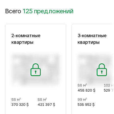
Всего
125 предложений
2-комнатные
3-комнатные
квартиры
квартиры
88 м
102 м
2
458 820 $
529 7
88 м
88 м
99 м
2
2
2
370 320 $
421 397 $
538 952 $