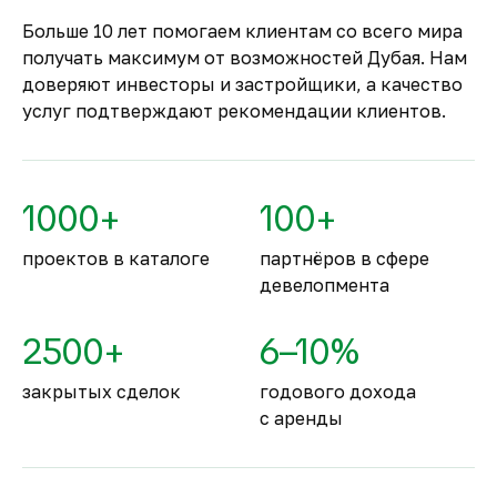
только после ввода объекта в
Больше 10 лет помогаем клиентам со всего мира
эксплуатацию.
получать максимум от возможностей Дубая. Нам
Комфортное и
доверяют инвесторы и застройщики, а качество
безопасное место для
услуг подтверждают рекомендации клиентов.
жизни
По уровню безопасности жизни
Объединённые Арабские Эмираты
1000+
100+
занимают второе место в мире.
проектов в каталоге
партнёров в сфере
девелопмента
2500+
6–10%
закрытых сделок
годового дохода
с аренды