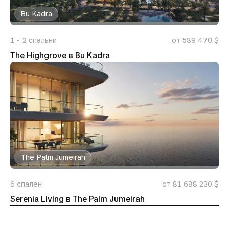
Bu Kadra
1
2
спальни
от 589 470 $
The Highgrove в Bu Kadra
The Palm Jumeirah
6
спален
от 81 688 230 $
Serenia Living в The Palm Jumeirah