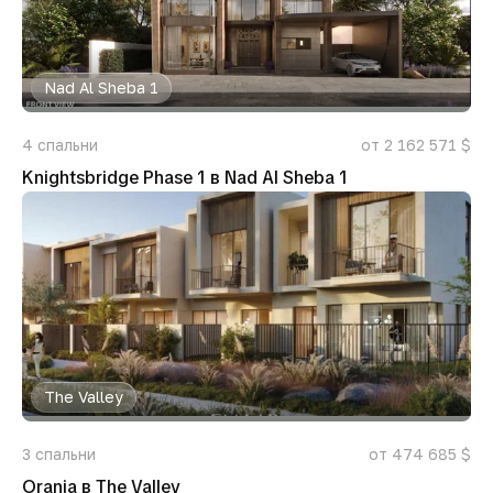
Nad Al Sheba 1
4
спальни
от 2 162 571 $
Knightsbridge Phase 1 в Nad Al Sheba 1
The Valley
3
спальни
от 474 685 $
Orania в The Valley