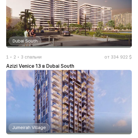
Dubai South
1
2
3
спальни
от 334 922 $
Azizi Venice 13 в Dubai South
Jumeirah Village