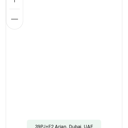
39PJ+F2 Arjan, Dubai, UAE