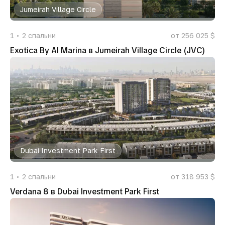
Jumeirah Village Circle
1
2
спальни
от 256 025 $
Exotica By Al Marina в Jumeirah Village Circle (JVC)
Dubai Investment Park First
1
2
спальни
от 318 953 $
Verdana 8 в Dubai Investment Park First