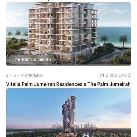
The Palm Jumeirah
2
3
4
спальни
от 2 369 148 $
Vitalia Palm Jumeirah Residences в The Palm Jumeirah