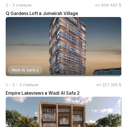
2
3
спальни
от 809 482 $
Q Gardens Loft в Jumeirah Village
Wadi Al Safa 2
1
2
3
спальни
от 227 305 $
Empire Lakeviews в Wadi Al Safa 2