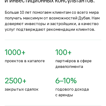
и инвестиционных консультантов.
Застройщик сможет получить с него деньги
только после ввода объекта в
Больше 10 лет помогаем клиентам со всего мира
эксплуатацию.
получать максимум от возможностей Дубая. Нам
Комфортное и
доверяют инвесторы и застройщики, а качество
безопасное место для
услуг подтверждают рекомендации клиентов.
жизни
По уровню безопасности жизни
Объединённые Арабские Эмираты
1000+
100+
занимают второе место в мире.
проектов в каталоге
партнёров в сфере
девелопмента
2500+
6–10%
закрытых сделок
годового дохода
с аренды