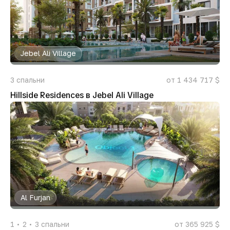
Jebel Ali Village
3
спальни
от 1 434 717 $
Hillside Residences в Jebel Ali Village
Al Furjan
1
2
3
спальни
от 365 925 $