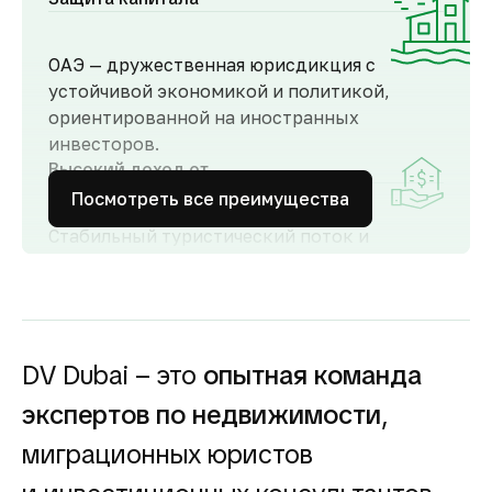
ОАЭ — дружественная юрисдикция с
устойчивой экономикой и политикой,
ориентированной на иностранных
инвесторов.
Высокий доход от
аренды
Посмотреть все преимущества
Стабильный туристический поток и
развитый рынок аренды обеспечивают
высокий спрос и привлекательную
доходность для инвесторов как от
долгосрочной, так и от краткосрочной
аренды.
DV Dubai – это
опытная команда
Гарантия вложений в
экспертов по недвижимости
,
строящуюся
недвижимость
миграционных юристов
Оплата за объект поступает на эскроу-счёт.