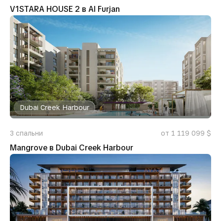
V1STARA HOUSE 2 в Al Furjan
Dubai Creek Harbour
3
спальни
от 1 119 099 $
Mangrove в Dubai Creek Harbour