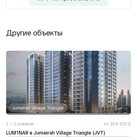
Другие объекты
Jumeirah Village Triangle
1
2
спальни
от 304 515 $
LUM1NAR в Jumeirah Village Triangle (JVT)