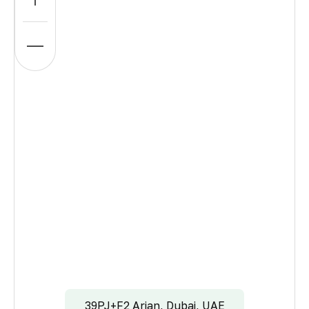
39PJ+F2 Arjan, Dubai, UAE