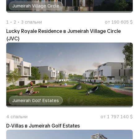
Jumeirah Village Circle
1
2
3
спальни
от 190 605 $
Lucky Royale Residence в Jumeirah Village Circle
(JVC)
Jumeirah Golf Estates
4
спальни
от 1 797 140 $
D-Villas в Jumeirah Golf Estates