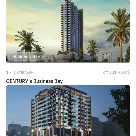
Business Bay
1
2
спальни
от 231 450 $
CENTURY в Business Bay