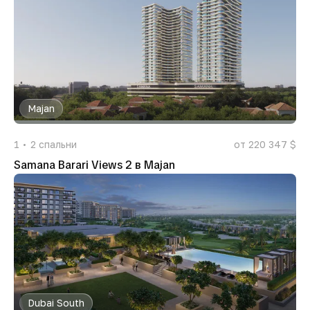
Majan
1
2
спальни
от 220 347 $
Samana Barari Views 2 в Majan
Dubai South