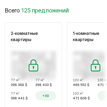
Всего
125 предложений
2-комнатные
1-комнатные
квартиры
квартиры
77 м
77 м
120 м
120 м
2
2
2
398 388 $
398 433 $
468 552 $
471 7
77 м
120 м
2
2
+30
398 441 $
471 808 $