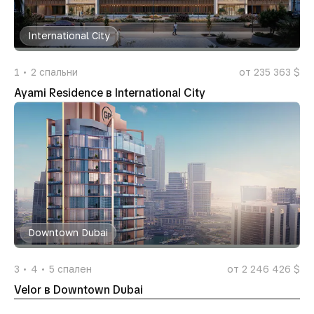
International City
1
2
спальни
от 235 363 $
Ayami Residence в International City
Downtown Dubai
3
4
5
спален
от 2 246 426 $
Velor в Downtown Dubai