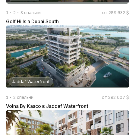
1
2
3
спальни
от 288 632 $
Golf Hills в Dubai South
Jaddaf Waterfront
1
2
спальни
от 292 607 $
Volna By Kasco в Jaddaf Waterfront