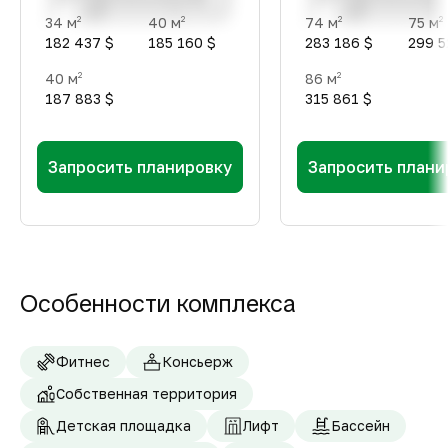
34 м
40 м
74 м
75 м
2
2
2
2
182 437 $
185 160 $
283 186 $
299 5
40 м
86 м
2
2
187 883 $
315 861 $
Запросить планировку
Запросить плани
Особенности комплекса
Фитнес
Консьерж
Собственная территория
Детская площадка
Лифт
Бассейн