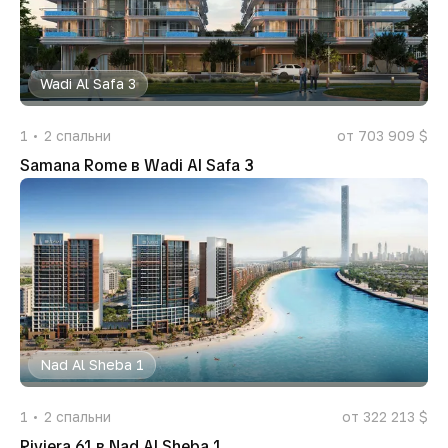
Wadi Al Safa 3
1
2
спальни
от 703 909 $
Samana Rome в Wadi Al Safa 3
Nad Al Sheba 1
1
2
спальни
от 322 213 $
Riviera 61 в Nad Al Sheba 1