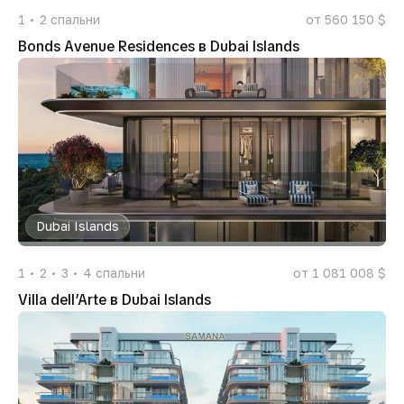
1
2
спальни
от 560 150 $
Bonds Avenue Residences в Dubai Islands
Dubai Islands
1
2
3
4
спальни
от 1 081 008 $
Villa dell’Arte в Dubai Islands