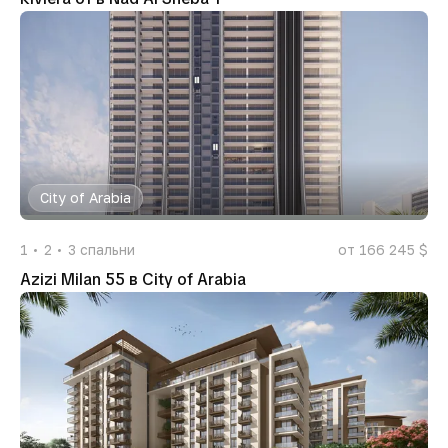
City of Arabia
1
2
3
спальни
от 166 245 $
Azizi Milan 55 в City of Arabia