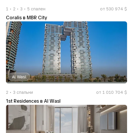
1
2
3
5
спален
от 530 974 $
Coralis в MBR City
Al Wasl
2
3
спальни
от 1 010 704 $
1st Residences в Al Wasl