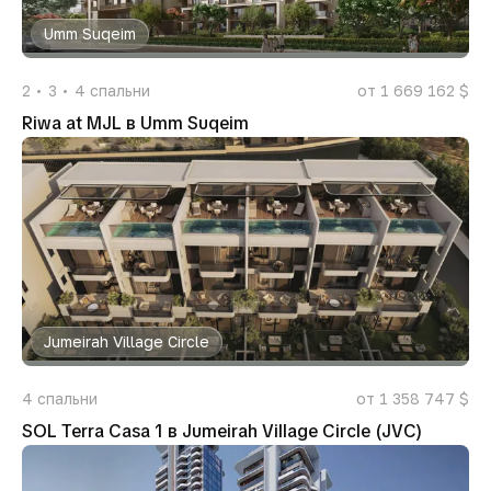
Umm Suqeim
2
3
4
спальни
от 1 669 162 $
Riwa at MJL в Umm Suqeim
Jumeirah Village Circle
4
спальни
от 1 358 747 $
SOL Terra Casa 1 в Jumeirah Village Circle (JVC)