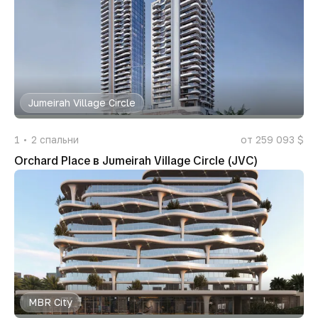
Jumeirah Village Circle
1
2
спальни
от 259 093 $
Orchard Place в Jumeirah Village Circle (JVC)
MBR City