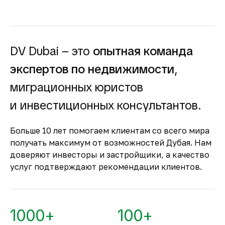
высокий спрос и привлекательную
доходность для инвесторов как от
долгосрочной, так и от краткосрочной
аренды.
DV Dubai – это
опытная команда
Гарантия вложений в
экспертов по недвижимости
,
строящуюся
недвижимость
миграционных юристов
Оплата за объект поступает на эскроу-счёт.
и инвестиционных консультантов.
Застройщик сможет получить с него деньги
только после ввода объекта в
Больше 10 лет помогаем клиентам со всего мира
эксплуатацию.
получать максимум от возможностей Дубая. Нам
Комфортное и
доверяют инвесторы и застройщики, а качество
безопасное место для
услуг подтверждают рекомендации клиентов.
жизни
По уровню безопасности жизни
Объединённые Арабские Эмираты
1000+
100+
занимают второе место в мире.