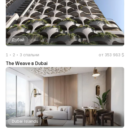
Дубай
1
2
3
спальни
от 353 983 $
The Weave в Dubai
Dubai Islands