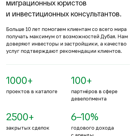
недвижимость
миграционных юристов
Оплата за объект поступает на эскроу-счёт.
и инвестиционных консультантов.
Застройщик сможет получить с него деньги
только после ввода объекта в
Больше 10 лет помогаем клиентам со всего мира
эксплуатацию.
получать максимум от возможностей Дубая. Нам
Комфортное и
доверяют инвесторы и застройщики, а качество
безопасное место для
услуг подтверждают рекомендации клиентов.
жизни
По уровню безопасности жизни
Объединённые Арабские Эмираты
1000+
100+
занимают второе место в мире.
проектов в каталоге
партнёров в сфере
девелопмента
2500+
6–10%
закрытых сделок
годового дохода
с аренды