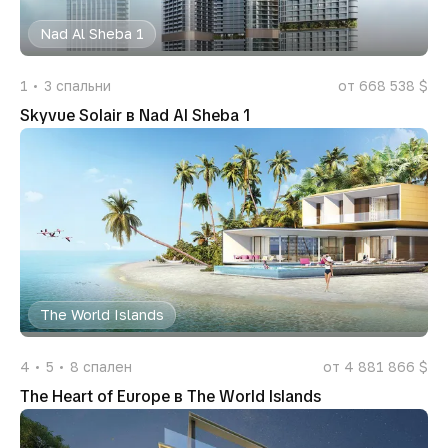
Nad Al Sheba 1
1
3
спальни
от 668 538 $
Skyvue Solair в Nad Al Sheba 1
The World Islands
4
5
8
спален
от 4 881 866 $
The Heart of Europe в The World Islands