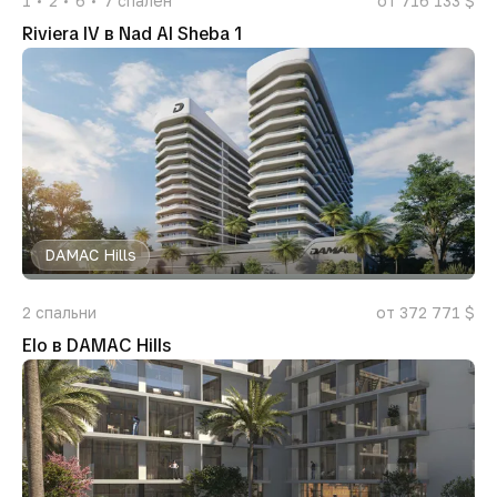
1
2
6
7
спален
от 716 133 $
Riviera IV в Nad Al Sheba 1
DAMAC Hills
2
спальни
от 372 771 $
Elo в DAMAC Hills