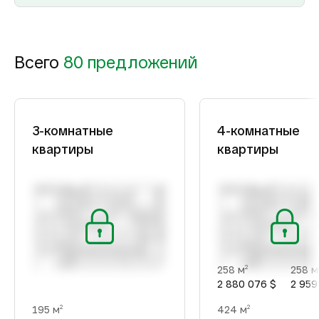
Всего
80 предложений
3-комнатные
4-комнатные
квартиры
квартиры
258 м
258 м
2
2 880 076 $
2 959
195 м
424 м
2
2