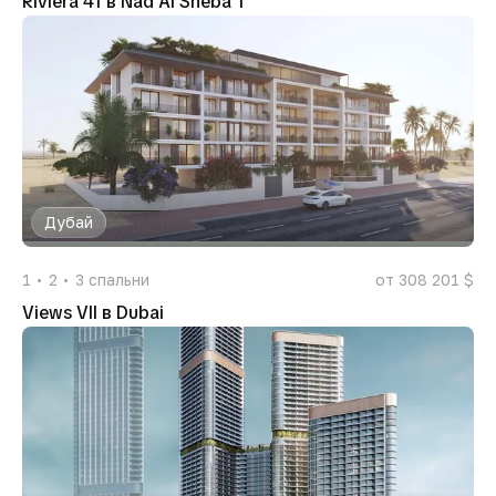
Riviera 41 в Nad Al Sheba 1
Дубай
1
2
3
спальни
от 308 201 $
Views VII в Dubai