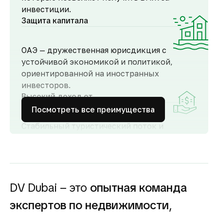
инвестиции.
Защита капитала
ОАЭ — дружественная юрисдикция с
устойчивой экономикой и политикой,
ориентированной на иностранных
инвесторов.
Высокий доход от
аренды
Посмотреть все преимущества
Стабильный туристический поток и
развитый рынок аренды обеспечивают
высокий спрос и привлекательную
доходность для инвесторов как от
долгосрочной, так и от краткосрочной
аренды.
DV Dubai – это
опытная команда
Гарантия вложений в
экспертов по недвижимости
,
строящуюся