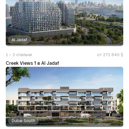
Al Jadaf
1
2
спальни
от 271 640 $
Creek Views 1 в Al Jadaf
Dubai South