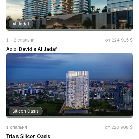
Al Jadaf
1
2
спальни
от 224 915 $
Azizi David в Al Jadaf
Silicon Oasis
1
спальня
от 220 908 $
Tria в Silicon Oasis