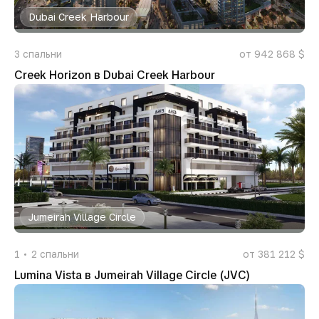
Dubai Creek Harbour
3
спальни
от 942 868 $
Creek Horizon в Dubai Creek Harbour
Jumeirah Village Circle
1
2
спальни
от 381 212 $
Lumina Vista в Jumeirah Village Circle (JVC)