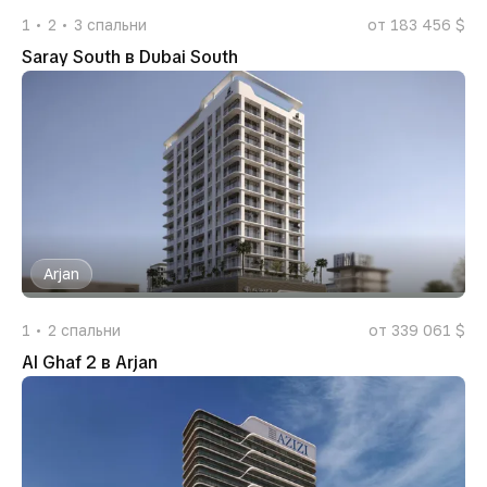
1
2
3
спальни
от 183 456 $
Saray South в Dubai South
Arjan
1
2
спальни
от 339 061 $
Al Ghaf 2 в Arjan