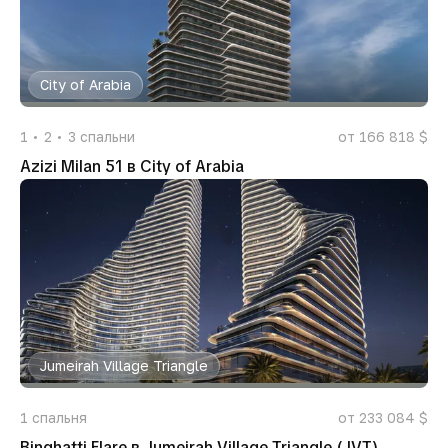
City of Arabia
1
2
3
спальни
от 166 818 $
Azizi Milan 51 в City of Arabia
Jumeirah Village Triangle
1
спальня
от 233 084 $
Binghatti Flare в Jumeirah Village Triangle (JVT)