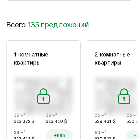
Всего
135 предложений
1-комнатные
2-комнатные
квартиры
квартиры
39 м
39 м
66 м
66 м
2
2
2
2
313 372 $
313 410 $
529 431 $
530 6
39 м
66 м
2
2
+695
+8
313 411 $
530 622 $