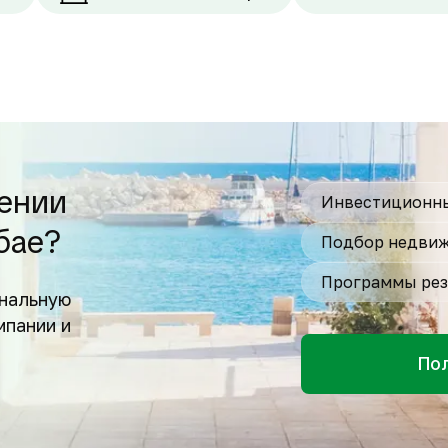
ении
Инвестиционны
бае?
Подбор недвиж
Программы рез
нальную
мпании и
По