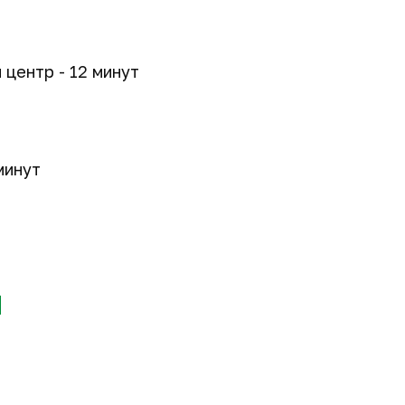
центр - 12 минут
минут
й