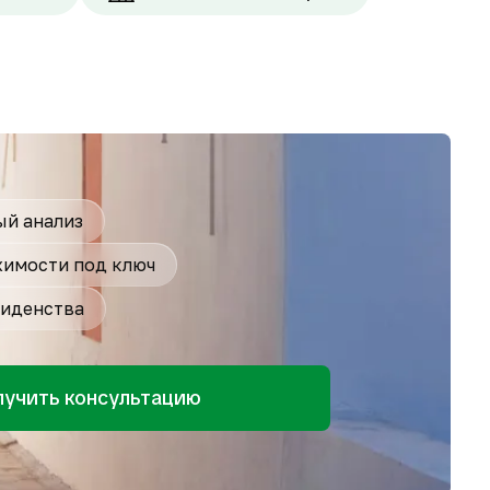
й анализ
имости под ключ
иденства
лучить консультацию