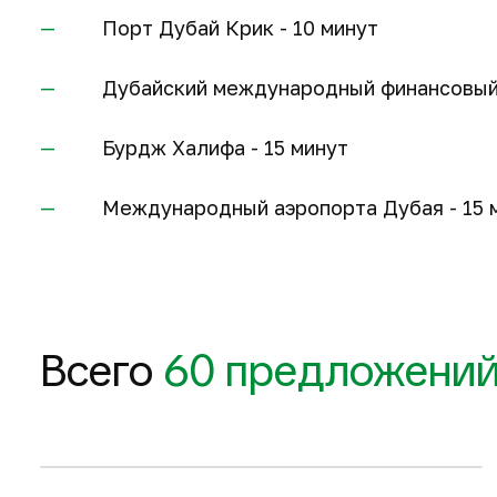
Порт Дубай Крик - 10 минут
Дубайский международный финансовый 
Бурдж Халифа - 15 минут
Международный аэропорта Дубая - 15 
124 м
2
1 905 786 $
Всего
60 предложени
Запросить планировку