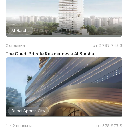
Al Barsha
2
спальни
от 2 787 742 $
The Chedi Private Residences в Al Barsha
Dubai Sports City
1
2
спальни
от 378 977 $