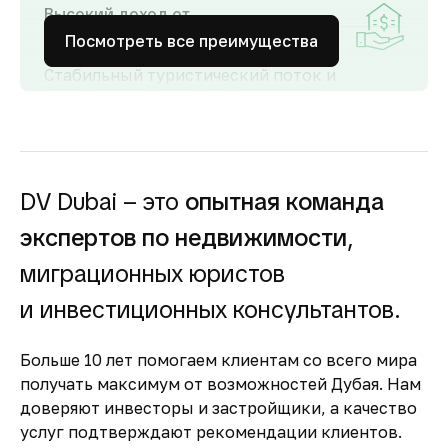
Высокий доход от
аренды
Посмотреть все преимущества
Стабильный туристический поток и
развитый рынок аренды обеспечивают
высокий спрос и привлекательную
доходность для инвесторов как от
долгосрочной, так и от краткосрочной
аренды.
DV Dubai – это
опытная команда
Гарантия вложений в
экспертов по недвижимости
,
строящуюся
недвижимость
миграционных юристов
Оплата за объект поступает на эскроу-счёт.
и инвестиционных консультантов.
Застройщик сможет получить с него деньги
только после ввода объекта в
Больше 10 лет помогаем клиентам со всего мира
эксплуатацию.
получать максимум от возможностей Дубая. Нам
Комфортное и
доверяют инвесторы и застройщики, а качество
безопасное место для
услуг подтверждают рекомендации клиентов.
жизни