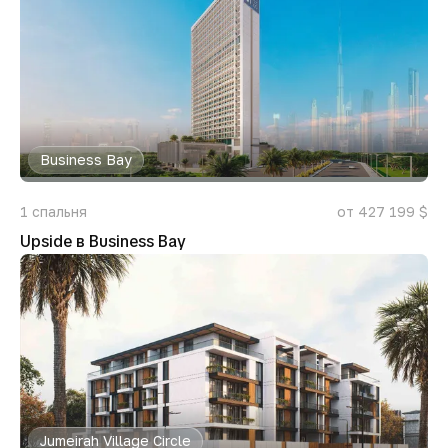
Business Bay
1
спальня
от 427 199 $
Upside в Business Bay
Jumeirah Village Circle