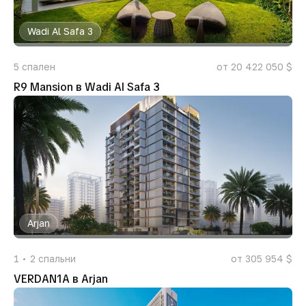
Wadi Al Safa 3
5
спален
от 20 422 050 $
R9 Mansion в Wadi Al Safa 3
Arjan
1
2
спальни
от 305 954 $
VERDAN1A в Arjan