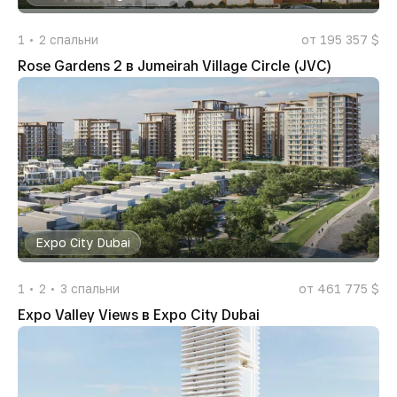
1
2
спальни
от 195 357 $
Rose Gardens 2 в Jumeirah Village Circle (JVC)
Expo City Dubai
1
2
3
спальни
от 461 775 $
Expo Valley Views в Expo City Dubai