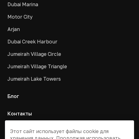
Dubai Marina
Motor City
Arjan
Dubai Creek Harbour
Jumeirah Village Circle
Jumeirah Village Triangle
Jumeirah Lake Towers
Блог
Контакты
Москва, Армянский переулок, д. 9с1
Этот сайт использует файлы cookie для
хранения данных. Продолжая использовать
+7 495 955 13 12