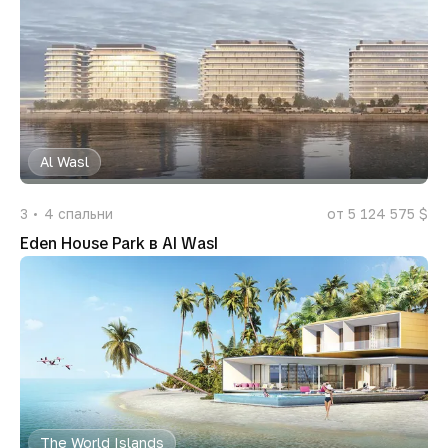
Al Wasl
3
4
спальни
от 5 124 575 $
Eden House Park в Al Wasl
The World Islands