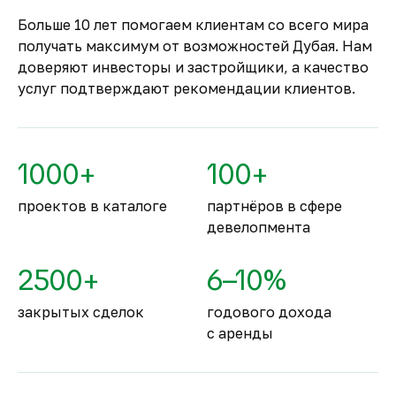
только после ввода объекта в
Больше 10 лет помогаем клиентам со всего мира
эксплуатацию.
получать максимум от возможностей Дубая. Нам
Комфортное и
доверяют инвесторы и застройщики, а качество
безопасное место для
услуг подтверждают рекомендации клиентов.
жизни
По уровню безопасности жизни
Объединённые Арабские Эмираты
1000+
100+
занимают второе место в мире.
проектов в каталоге
партнёров в сфере
девелопмента
2500+
6–10%
закрытых сделок
годового дохода
с аренды