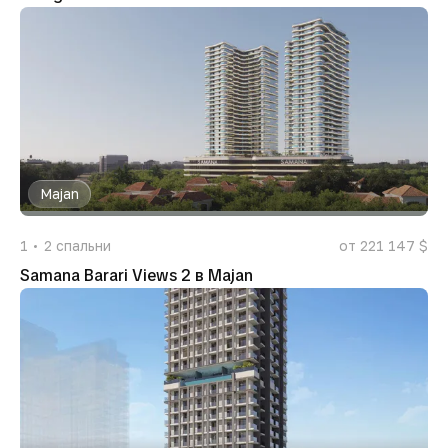
Majan
1
2
спальни
от 221 147 $
Samana Barari Views 2 в Majan