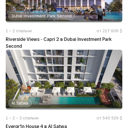
Dubai Investment Park Second
1
2
спальни
от 217 806 $
Riverside Views - Capri 2 в Dubai Investment Park
Second
Al Satwa
1
2
3
спальни
от 540 529 $
Evergr1n House 4 в Al Satwa