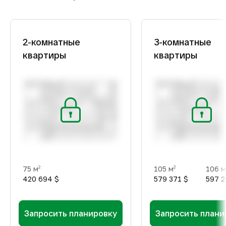
2-комнатные
3-комнатные
квартиры
квартиры
75 м
105 м
106 м
2
2
420 694 $
579 371 $
597 2
Запросить планировку
Запросить плани