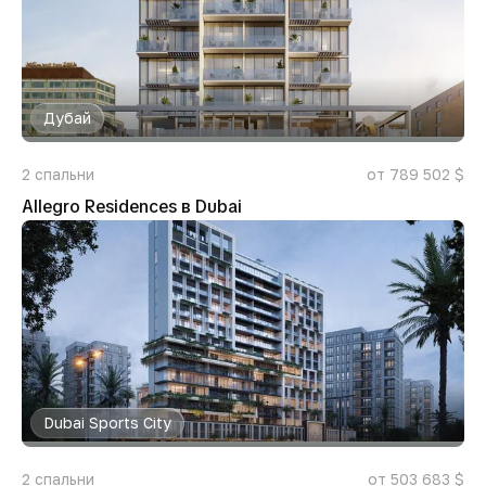
Дубай
2
спальни
от 789 502 $
Allegro Residences в Dubai
Dubai Sports City
2
спальни
от 503 683 $