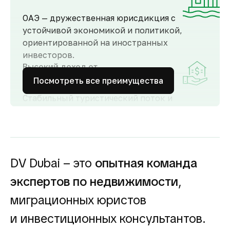
ОАЭ — дружественная юрисдикция с
устойчивой экономикой и политикой,
ориентированной на иностранных
инвесторов.
Высокий доход от
аренды
Посмотреть все преимущества
Стабильный туристический поток и
развитый рынок аренды обеспечивают
высокий спрос и привлекательную
доходность для инвесторов как от
долгосрочной, так и от краткосрочной
аренды.
DV Dubai – это
опытная команда
Гарантия вложений в
экспертов по недвижимости
,
строящуюся
недвижимость
миграционных юристов
Оплата за объект поступает на эскроу-счёт.
и инвестиционных консультантов.
Застройщик сможет получить с него деньги