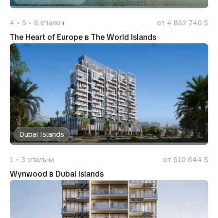
4
5
8
спален
от 4 882 740 $
The Heart of Europe в The World Islands
Dubai Islands
1
3
спальни
от 610 644 $
Wynwood в Dubai Islands