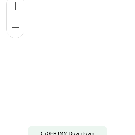
57QH+JMM Downtown