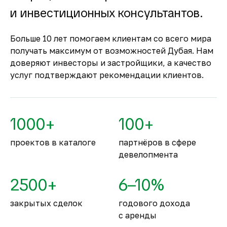
Оплата за объект поступает на эскроу-счёт.
и инвестиционных консультантов.
Застройщик сможет получить с него деньги
только после ввода объекта в
Больше 10 лет помогаем клиентам со всего мира
эксплуатацию.
получать максимум от возможностей Дубая. Нам
Комфортное и
доверяют инвесторы и застройщики, а качество
безопасное место для
услуг подтверждают рекомендации клиентов.
жизни
По уровню безопасности жизни
Объединённые Арабские Эмираты
1000+
100+
занимают второе место в мире.
проектов в каталоге
партнёров в сфере
девелопмента
2500+
6–10%
закрытых сделок
годового дохода
с аренды