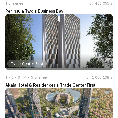
1
спальня
от 422 055 $
Peninsula Two в Business Bay
Trade Center First
1
2
3
4
5
спален
от 1 055 139 $
Akala Hotel & Residences в Trade Center First