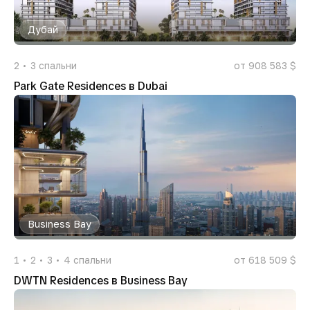
Дубай
2
3
спальни
от 908 583 $
Park Gate Residences в Dubai
Business Bay
1
2
3
4
спальни
от 618 509 $
DWTN Residences в Business Bay