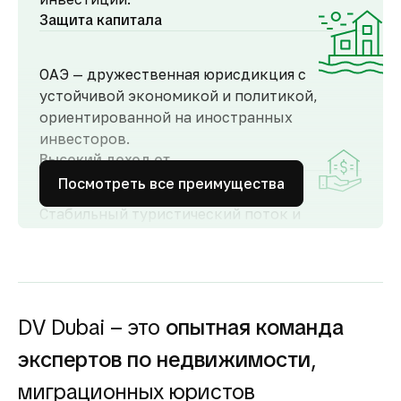
Защита капитала
ОАЭ — дружественная юрисдикция с
устойчивой экономикой и политикой,
ориентированной на иностранных
инвесторов.
Высокий доход от
аренды
Посмотреть все преимущества
Стабильный туристический поток и
развитый рынок аренды обеспечивают
высокий спрос и привлекательную
доходность для инвесторов как от
долгосрочной, так и от краткосрочной
аренды.
DV Dubai – это
опытная команда
Гарантия вложений в
экспертов по недвижимости
,
строящуюся
недвижимость
миграционных юристов