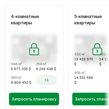
4-комнатные
5-комнатные
квартиры
квартиры
458 м
458 
2
13 428 970
14 12
346 м
359 м
$
$
2
2
5 877 108 $
8 234 438 $
458 м
2
359 м
14 531 488
2
+1
8 804 452 $
$
Запросить планировку
Запросить плани