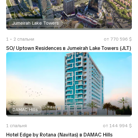
Jumeirah Lake Towers
1
2
спальни
от 770 596 $
SO/ Uptown Residences в Jumeirah Lake Towers (JLT)
DAMAC Hills
1
спальня
от 144 994 $
Hotel Edge by Rotana (Navitas) в DAMAC Hills