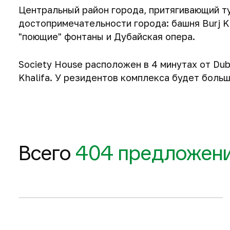
Центральный район города, притягивающий т
достопримечательности города: башня Burj Kh
"поющие" фонтаны и Дубайская опера.
Society House расположен в 4 минутах от Duba
Khalifa. У резидентов комплекса будет больш
70 м
2
587 102 $
Всего
404 предложен
Запросить планировку
2-комнатные квартиры