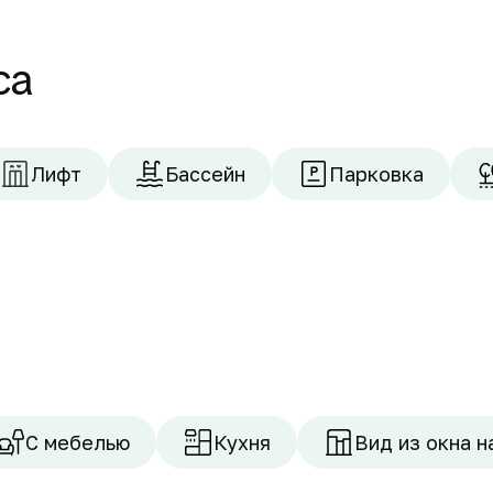
са
Лифт
Бассейн
Парковка
С мебелью
Кухня
Вид из окна н