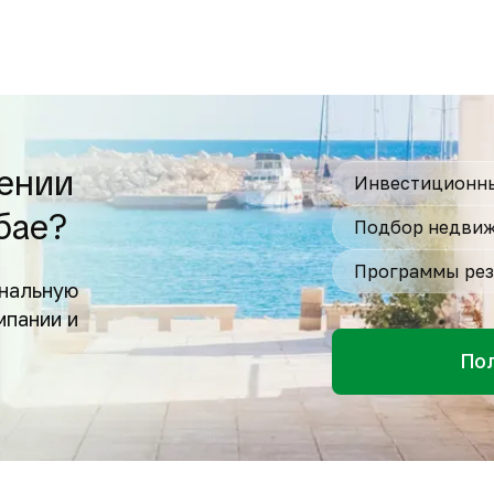
ении
Инвестиционны
бае?
Подбор недвиж
Программы рез
нальную
мпании и
По