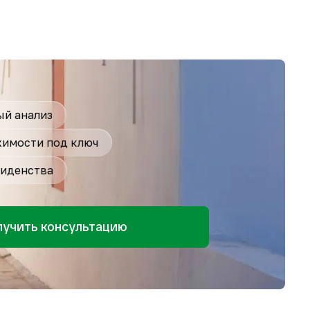
й анализ
имости под ключ
иденства
лучить консультацию