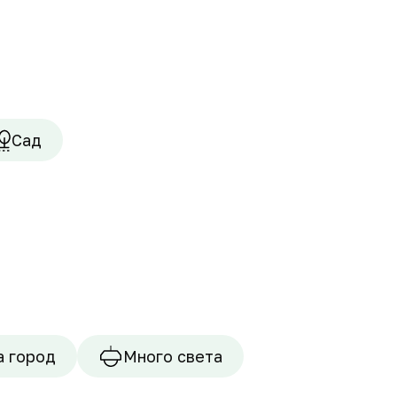
Сад
а город
Много света