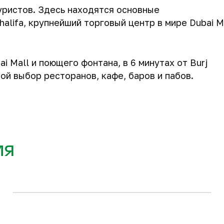
уристов. Здесь находятся основные
alifa, крупнейший торговый центр в мире Dubai Ma
i Mall и поющего фонтана, в 6 минутах от Burj
ой выбор ресторанов, кафе, баров и пабов.
116 м
119 м
138 м
2
2
2
1 028 276 $
1 048 164 $
1 147 608 $
108 м
146 м
2
2
+2
1 170 288 $
1 180 756 $
ия
Запросить планировку
3-комнатные квартиры