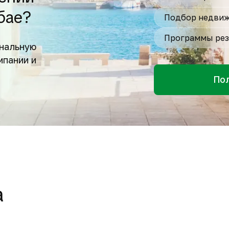
бае?
Подбор недвиж
Программы рез
нальную
мпании и
По
а