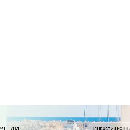
ении
Инвестиционны