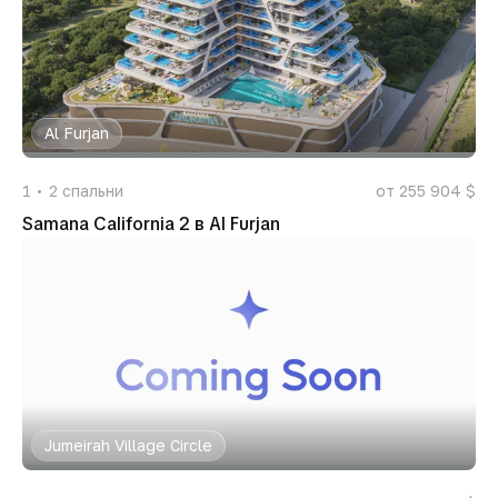
Al Furjan
1
2
спальни
от 255 904 $
Samana California 2 в Al Furjan
Jumeirah Village Circle