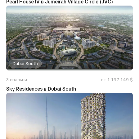
Pearl House IV в Jumeirah Village Circle (JVC)
Dubai South
3
спальни
от 1 197 149 $
Sky Residences в Dubai South