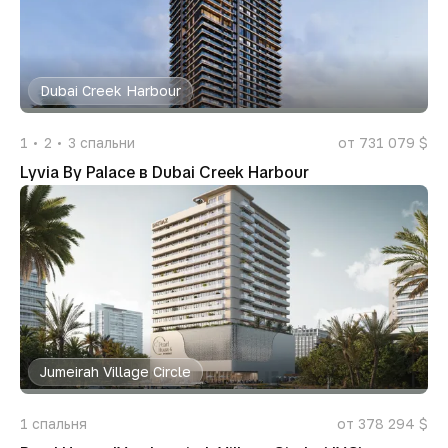
Dubai Creek Harbour
1
2
3
спальни
от 731 079 $
Lyvia By Palace в Dubai Creek Harbour
Jumeirah Village Circle
1
спальня
от 378 294 $