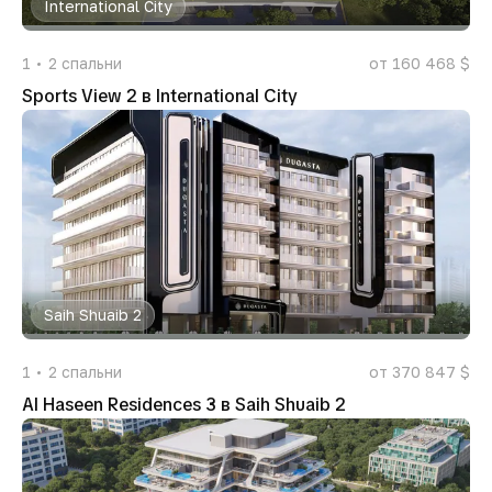
International City
1
2
спальни
от 160 468 $
Sports View 2 в International City
Saih Shuaib 2
1
2
спальни
от 370 847 $
Al Haseen Residences 3 в Saih Shuaib 2