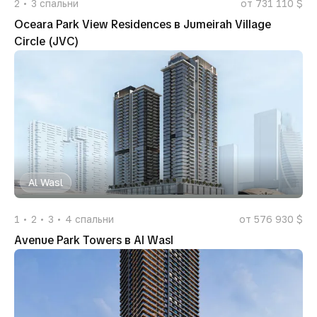
2
3
спальни
от 731 110 $
Oceara Park View Residences в Jumeirah Village
Circle (JVC)
Al Wasl
1
2
3
4
спальни
от 576 930 $
Avenue Park Towers в Al Wasl