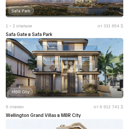
Safa Park
1
2
спальни
от 331 654 $
Safa Gate в Safa Park
MBR City
6
спален
от 6 912 741 $
Wellington Grand Villas в MBR City