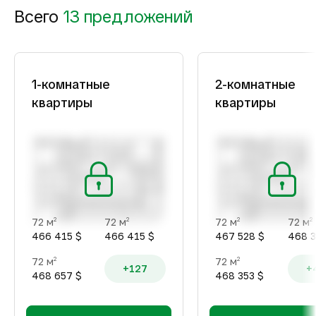
Всего
13 предложений
1-комнатные
2-комнатные
квартиры
квартиры
72 м
72 м
72 м
72 м
2
2
2
2
466 415 $
466 415 $
467 528 $
468 3
72 м
72 м
2
2
+127
+
468 657 $
468 353 $