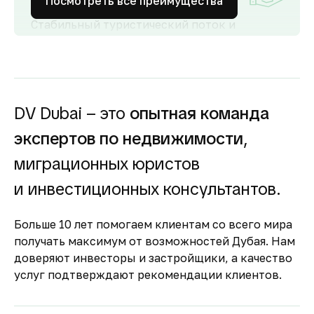
Посмотреть все преимущества
Стабильный туристический поток и
развитый рынок аренды обеспечивают
высокий спрос и привлекательную
доходность для инвесторов как от
долгосрочной, так и от краткосрочной
аренды.
DV Dubai – это
опытная команда
Гарантия вложений в
экспертов по недвижимости
,
строящуюся
недвижимость
миграционных юристов
Оплата за объект поступает на эскроу-счёт.
и инвестиционных консультантов.
Застройщик сможет получить с него деньги
только после ввода объекта в
Больше 10 лет помогаем клиентам со всего мира
эксплуатацию.
получать максимум от возможностей Дубая. Нам
Комфортное и
доверяют инвесторы и застройщики, а качество
безопасное место для
услуг подтверждают рекомендации клиентов.
жизни
По уровню безопасности жизни