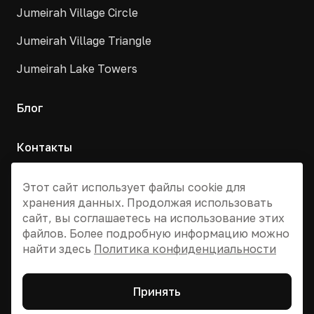
Jumeirah Village Circle
Jumeirah Village Triangle
Jumeirah Lake Towers
Блог
Контакты
Москва, Армянский переулок, д. 9с1
Этот сайт использует файлы cookie для
хранения данных. Продолжая использовать
+7 495 955 13 12
сайт, вы соглашаетесь на использование этих
info@dvizhdubai.ru
файлов. Более подробную информацию можно
найти здесь
Политика конфиденциальности
© 2026 DV Dubai Global
Принять
Политика конфиденциальности