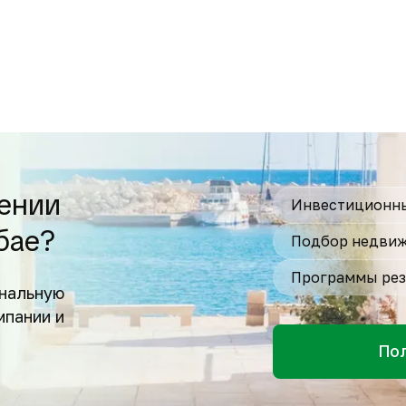
ении
Инвестиционны
бае?
Подбор недвиж
Программы рез
нальную
мпании и
По