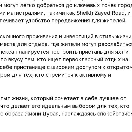
 могут легко добраться до ключевых точек горо
 магистралями, такими как Sheikh Zayed Road, и
печивает удобство передвижения для жителей.
оскошного проживания и инвестиций в стиль жизни
места для отдыха, где жители могут расслабитьс
лекса планируется построить пристань для яхт и
 по вкусу тем, кто ищет первоклассный отдых на
 себе пристанище с широким доступом к открыто
ром для тех, кто стремится к активному и
опыт жизни, который сочетает в себе лучшее от
что делает его идеальным выбором для тех, кто
го образа жизни Дубая, наслаждаясь спокойствие
59 м
59 м
59 м
2
2
2