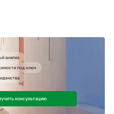
й анализ
имости под ключ
иденства
лучить консультацию