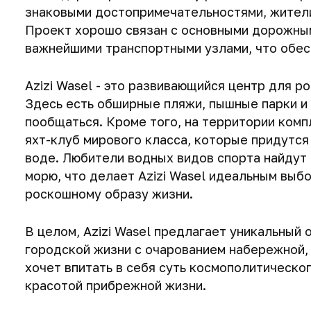
знаковыми достопримечательностями, жители
Проект хорошо связан с основными дорожными
важнейшими транспортными узлами, что обес
Azizi Wasel - это развивающийся центр для р
Здесь есть обширные пляжи, пышные парки и 
пообщаться. Кроме того, на территории комп
яхт-клуб мирового класса, которые придутся
воде. Любители водных видов спорта найдут
морю, что делает Azizi Wasel идеальным выбо
роскошному образу жизни.
В целом, Azizi Wasel предлагает уникальный 
городской жизни с очарованием набережной, 
хочет впитать в себя суть космополитическо
красотой прибрежной жизни.
59 м
59 м
59 м
2
2
2