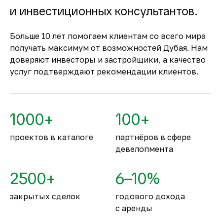
Оплата за объект поступает на эскроу-счёт.
и инвестиционных консультантов.
Застройщик сможет получить с него деньги
только после ввода объекта в
Больше 10 лет помогаем клиентам со всего мира
эксплуатацию.
получать максимум от возможностей Дубая. Нам
Комфортное и
доверяют инвесторы и застройщики, а качество
безопасное место для
услуг подтверждают рекомендации клиентов.
жизни
По уровню безопасности жизни
Объединённые Арабские Эмираты
1000+
100+
занимают второе место в мире.
проектов в каталоге
партнёров в сфере
девелопмента
2500+
6–10%
закрытых сделок
годового дохода
с аренды