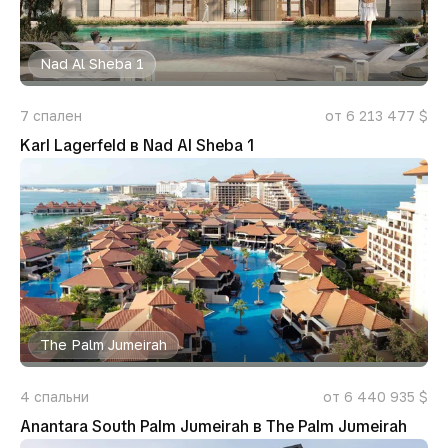
Nad Al Sheba 1
7
спален
от 6 213 477 $
Karl Lagerfeld в Nad Al Sheba 1
The Palm Jumeirah
4
спальни
от 6 440 935 $
Anantara South Palm Jumeirah в The Palm Jumeirah