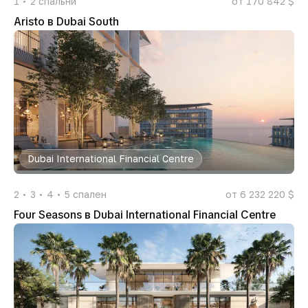
1
2
спальни
от 170 842 $
Aristo в Dubai South
Dubai International Financial Centre
2
3
4
5
спален
от 6 232 220 $
Four Seasons в Dubai International Financial Centre