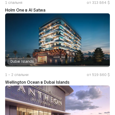
1
спальня
от 313 864 $
Holm One в Al Satwa
Dubai Islands
1
2
спальни
от 519 860 $
Wellington Ocean в Dubai Islands