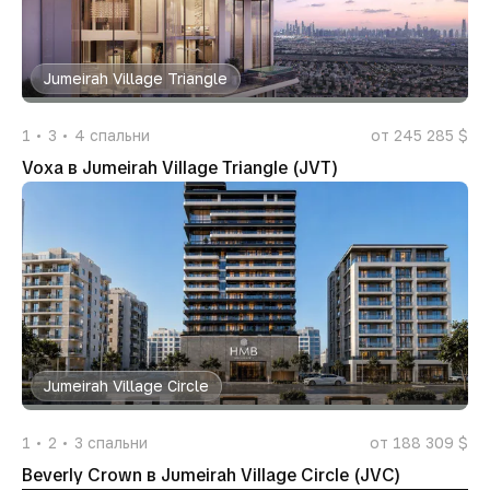
Jumeirah Village Triangle
1
3
4
спальни
от 245 285 $
Voxa в Jumeirah Village Triangle (JVT)
Jumeirah Village Circle
1
2
3
спальни
от 188 309 $
Beverly Crown в Jumeirah Village Circle (JVC)