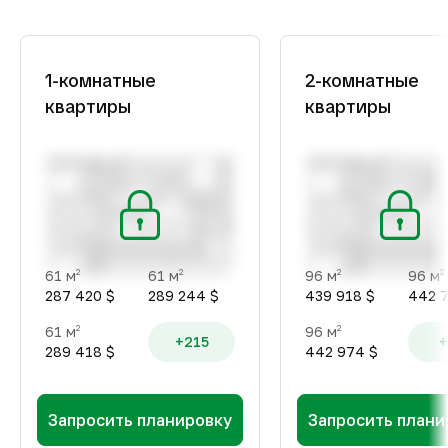
1-комнатные
2-комнатные
квартиры
квартиры
61 м
61 м
96 м
96 м
2
2
2
2
287 420 $
289 244 $
439 918 $
442 7
61 м
96 м
2
2
+215
+
289 418 $
442 974 $
Запросить планировку
Запросить плани