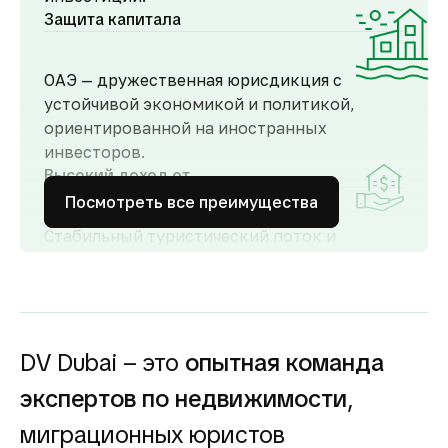
Защита капитала
ОАЭ — дружественная юрисдикция с
устойчивой экономикой и политикой,
ориентированной на иностранных
инвесторов.
Высокий доход от
аренды
Посмотреть все преимущества
Стабильный туристический поток и
развитый рынок аренды обеспечивают
высокий спрос и привлекательную
доходность для инвесторов как от
долгосрочной, так и от краткосрочной
аренды.
DV Dubai – это
опытная команда
Гарантия вложений в
экспертов по недвижимости
,
строящуюся
недвижимость
миграционных юристов