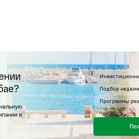
ении
Инвестиционны
бае?
Подбор недвиж
Программы рез
нальную
мпании и
По