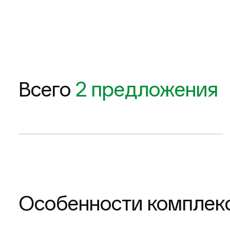
148 м
2
450 864 $
Всего
2 предложения
Запросить планировку
2-комнатные таунхаусы
Особенности комплек