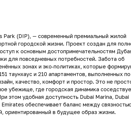
ts Park (DIP), — современный премиальный жилой
ртной городской жизни. Проект создан для полн
доступ к основным достопримечательностям Дубая
чки для повседневных потребностей. Забота об
енённых зонах и эко‑политиках, которые формир
151 таунхаус и 210 апартаментов, выполненных по
айн, качество, комфорт и простор. Это не прост
ное убежище, где городская динамика соседствуе
и этом удобная доступность Dubai Marina, Dubai
the Emirates обеспечивает баланс между связностью
й, ориентированный в будущее образ жизни.