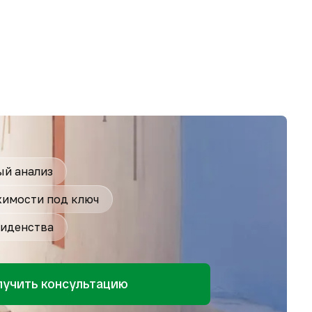
й анализ
имости под ключ
иденства
лучить консультацию