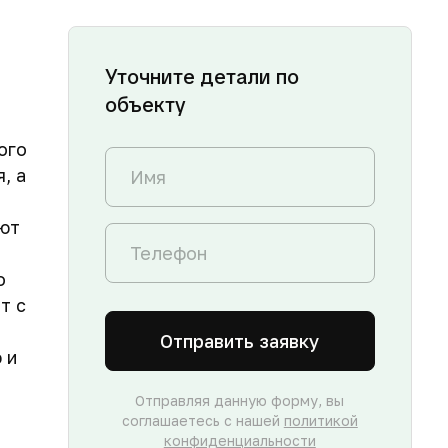
Уточните детали по
объекту
ого
, а
уют
о
т с
Отправить заявку
 и
Отправляя данную форму, вы
соглашаетесь с нашей
политикой
конфиденциальности