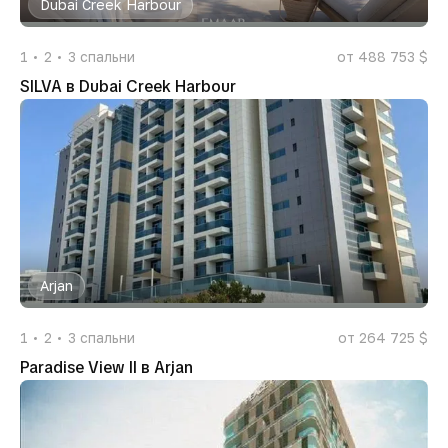
Dubai Creek Harbour
1
2
3
спальни
от 488 753 $
SILVA в Dubai Creek Harbour
Arjan
1
2
3
спальни
от 264 725 $
Paradise View II в Arjan