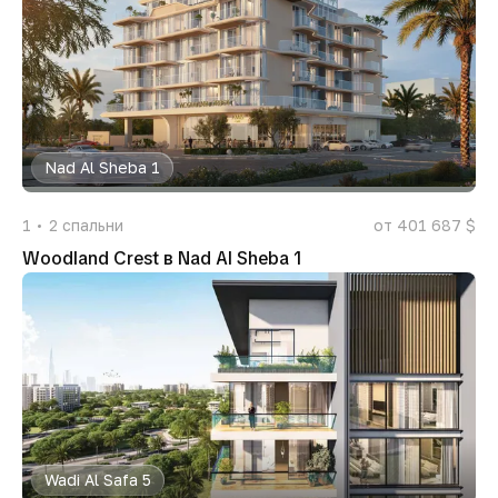
Nad Al Sheba 1
1
2
спальни
от 401 687 $
Woodland Crest в Nad Al Sheba 1
Wadi Al Safa 5