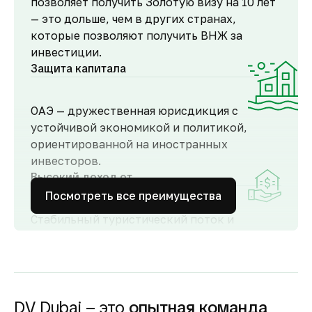
позволяет получить Золотую визу на 10 лет
— это дольше, чем в других странах,
которые позволяют получить ВНЖ за
инвестиции.
Защита капитала
ОАЭ — дружественная юрисдикция с
устойчивой экономикой и политикой,
ориентированной на иностранных
инвесторов.
Высокий доход от
аренды
Посмотреть все преимущества
Стабильный туристический поток и
развитый рынок аренды обеспечивают
высокий спрос и привлекательную
доходность для инвесторов как от
долгосрочной, так и от краткосрочной
аренды.
DV Dubai – это
опытная команда