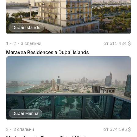
Dubai Islands
1
2
3
спальни
от 511 434 $
Maravea Residences в Dubai Islands
Dubai Marina
2
3
спальни
от 574 585 $