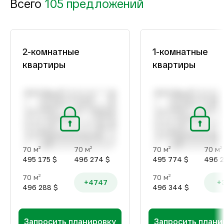
Всего
105 предложений
2-комнатные
1-комнатные
квартиры
квартиры
70 м
70 м
70 м
70 м
2
2
2
2
495 175 $
496 274 $
495 774 $
496 2
70 м
70 м
2
2
+4747
+
496 288 $
496 344 $
Запросить планировку
Запросить плани