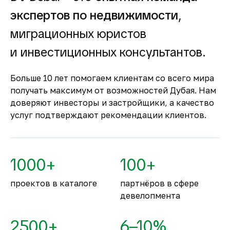
Гарантия вложений в
экспертов по недвижимости
,
строящуюся
недвижимость
миграционных юристов
Оплата за объект поступает на эскроу-счёт.
и инвестиционных консультантов.
Застройщик сможет получить с него деньги
только после ввода объекта в
Больше 10 лет помогаем клиентам со всего мира
эксплуатацию.
получать максимум от возможностей Дубая. Нам
Комфортное и
доверяют инвесторы и застройщики, а качество
безопасное место для
услуг подтверждают рекомендации клиентов.
жизни
По уровню безопасности жизни
Объединённые Арабские Эмираты
1000+
100+
занимают второе место в мире.
проектов в каталоге
партнёров в сфере
девелопмента
2500+
6–10%