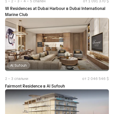
1
2
3
4
5
спален
от 1 091 370 $
W Residences at Dubai Harbour в Dubai International
Marine Club
Al Sufouh
2
3
спальни
от 2 046 546 $
Fairmont Residence в Al Sufouh