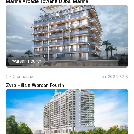
Marina Arcade Tower в Dubai Marina
Warsan Fourth
1
2
спальни
от 262 577 $
Zyra Hills в Warsan Fourth