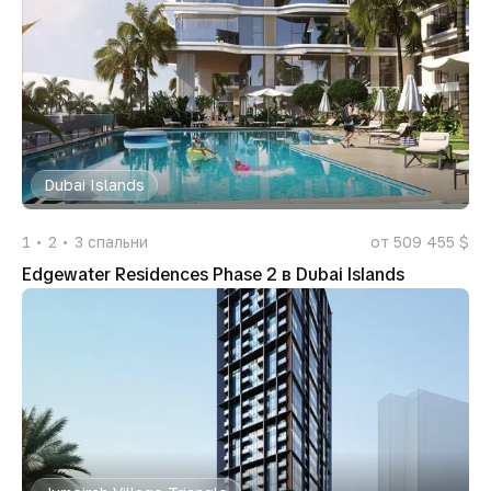
Dubai Islands
1
2
3
спальни
от 509 455 $
Edgewater Residences Phase 2 в Dubai Islands