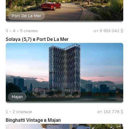
Port De La Mer
3
4
5
спален
от 9 953 041 $
Solaya (5,7) в Port De La Mer
Majan
1
2
спальни
от 183 776 $
Binghatti Vintage в Majan