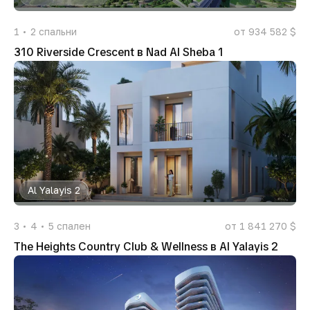
1
2
спальни
от 934 582 $
310 Riverside Crescent в Nad Al Sheba 1
Al Yalayis 2
3
4
5
спален
от 1 841 270 $
The Heights Country Club & Wellness в Al Yalayis 2