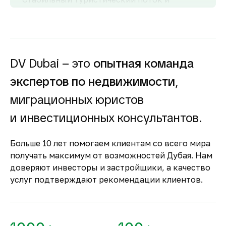
развитый рынок аренды обеспечивают
высокий спрос и привлекательную
доходность для инвесторов как от
долгосрочной, так и от краткосрочной
аренды.
DV Dubai – это
опытная команда
Гарантия вложений в
экспертов по недвижимости
,
строящуюся
недвижимость
миграционных юристов
Оплата за объект поступает на эскроу-счёт.
и инвестиционных консультантов.
Застройщик сможет получить с него деньги
только после ввода объекта в
Больше 10 лет помогаем клиентам со всего мира
эксплуатацию.
получать максимум от возможностей Дубая. Нам
Комфортное и
доверяют инвесторы и застройщики, а качество
безопасное место для
услуг подтверждают рекомендации клиентов.
жизни
По уровню безопасности жизни
Объединённые Арабские Эмираты