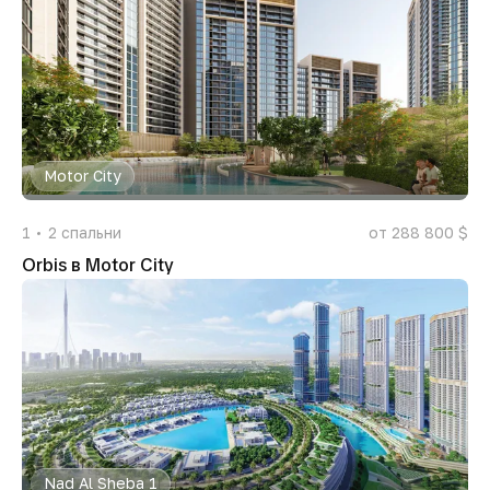
Motor City
1
2
спальни
от 288 800 $
Orbis в Motor City
Nad Al Sheba 1