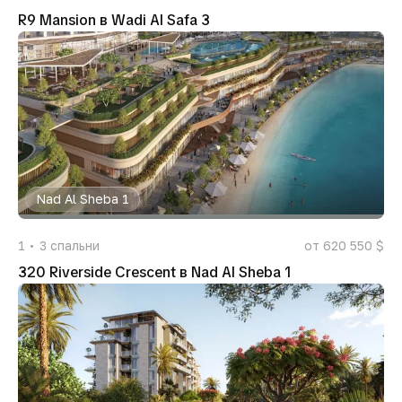
R9 Mansion в Wadi Al Safa 3
Nad Al Sheba 1
1
3
спальни
от 620 550 $
320 Riverside Crescent в Nad Al Sheba 1