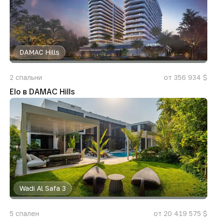
DAMAC Hills
2
спальни
от 356 934 $
Elo в DAMAC Hills
Wadi Al Safa 3
5
спален
от 20 419 575 $