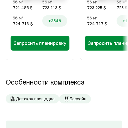
56 м
56 м
56 м
56 м
2
2
2
2
721 485 $
723 113 $
723 225 $
723 9
56 м
56 м
2
2
+3546
+1
724 718 $
724 717 $
Запросить планировку
Запросить плани
Особенности комплекса
Детская площадка
Бассейн