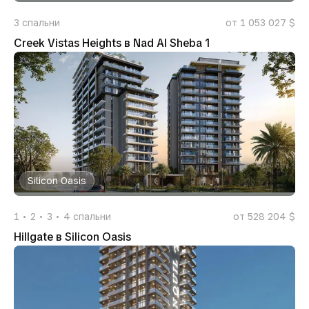
3
спальни
от 1 053 027 $
Creek Vistas Heights в Nad Al Sheba 1
Silicon Oasis
1
2
3
4
спальни
от 528 204 $
Hillgate в Silicon Oasis