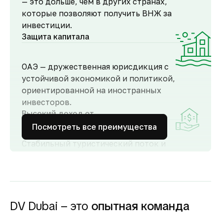
— это дольше, чем в других странах,
которые позволяют получить ВНЖ за
инвестиции.
Защита капитала
ОАЭ — дружественная юрисдикция с
устойчивой экономикой и политикой,
ориентированной на иностранных
инвесторов.
Высокий доход от
аренды
Посмотреть все преимущества
Стабильный туристический поток и
развитый рынок аренды обеспечивают
высокий спрос и привлекательную
доходность для инвесторов как от
долгосрочной, так и от краткосрочной
аренды.
DV Dubai – это
опытная команда
Гарантия вложений в