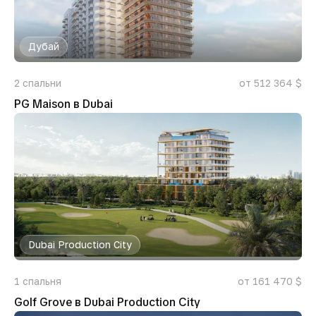
Дубай
2
спальни
от 512 364 $
PG Maison в Dubai
Dubai Production City
1
спальня
от 161 470 $
Golf Grove в Dubai Production City