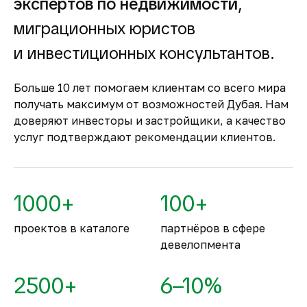
экспертов по недвижимости
,
строящуюся
недвижимость
миграционных юристов
Оплата за объект поступает на эскроу-счёт.
и инвестиционных консультантов.
Застройщик сможет получить с него деньги
только после ввода объекта в
Больше 10 лет помогаем клиентам со всего мира
эксплуатацию.
получать максимум от возможностей Дубая. Нам
Комфортное и
доверяют инвесторы и застройщики, а качество
безопасное место для
услуг подтверждают рекомендации клиентов.
жизни
По уровню безопасности жизни
Объединённые Арабские Эмираты
1000+
100+
занимают второе место в мире.
проектов в каталоге
партнёров в сфере
девелопмента
2500+
6–10%