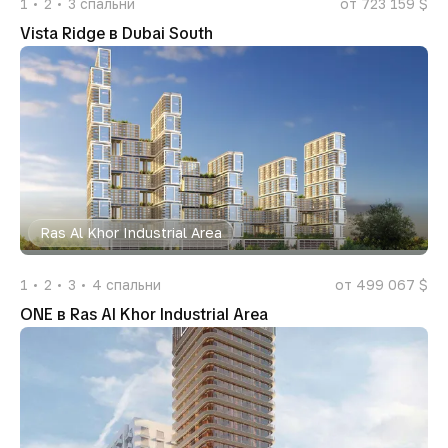
1
2
3
спальни
от 723 159 $
Vista Ridge в Dubai South
Ras Al Khor Industrial Area
1
2
3
4
спальни
от 499 067 $
ONE в Ras Al Khor Industrial Area