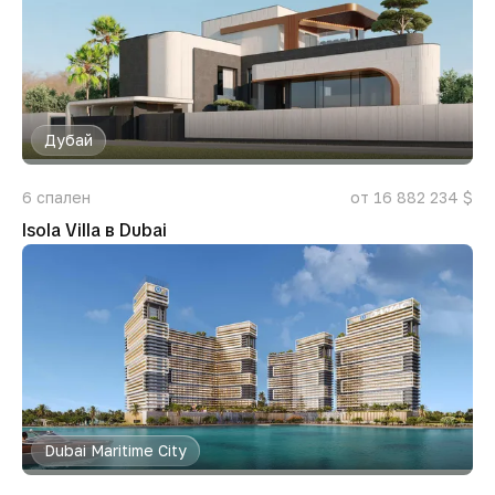
Дубай
6
спален
от 16 882 234 $
Isola Villa в Dubai
Dubai Maritime City