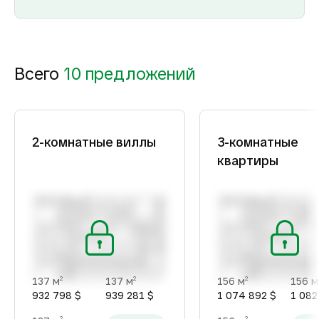
Всего
10 предложений
2-комнатные виллы
3-комнатные
квартиры
137 м
137 м
156 м
156 м
2
2
2
932 798 $
939 281 $
1 074 892 $
1 082
2
2