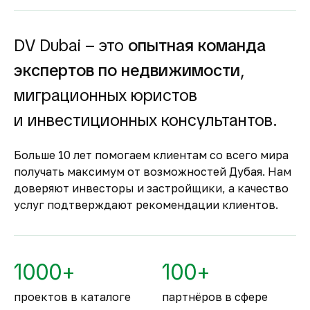
доходность для инвесторов как от
долгосрочной, так и от краткосрочной
аренды.
DV Dubai – это
опытная команда
Гарантия вложений в
экспертов по недвижимости
,
строящуюся
недвижимость
миграционных юристов
Оплата за объект поступает на эскроу-счёт.
и инвестиционных консультантов.
Застройщик сможет получить с него деньги
только после ввода объекта в
Больше 10 лет помогаем клиентам со всего мира
эксплуатацию.
получать максимум от возможностей Дубая. Нам
Комфортное и
доверяют инвесторы и застройщики, а качество
безопасное место для
услуг подтверждают рекомендации клиентов.
жизни
По уровню безопасности жизни
Объединённые Арабские Эмираты
1000+
100+
занимают второе место в мире.
проектов в каталоге
партнёров в сфере