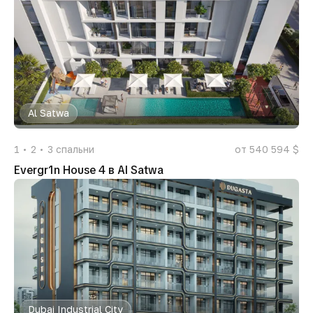
Al Satwa
1
2
3
спальни
от 540 594 $
Evergr1n House 4 в Al Satwa
Dubai Industrial City