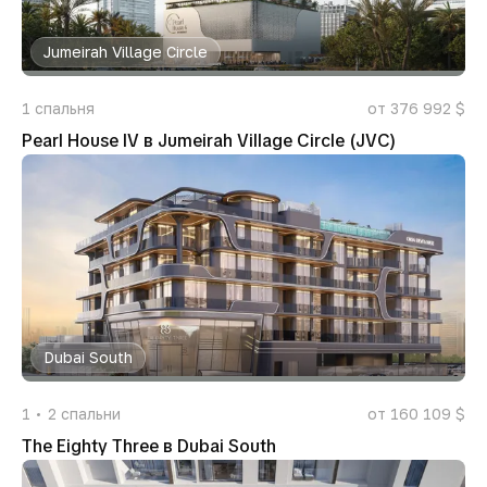
Jumeirah Village Circle
1
спальня
от 376 992 $
Pearl House IV в Jumeirah Village Circle (JVC)
Dubai South
1
2
спальни
от 160 109 $
The Eighty Three в Dubai South