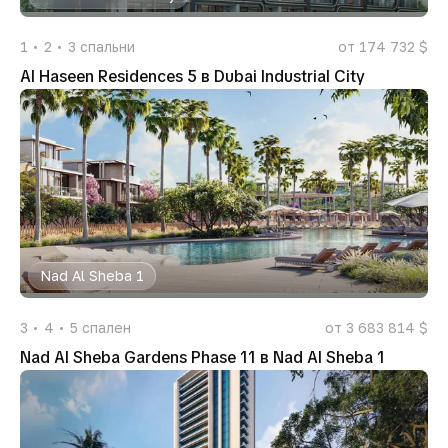
1
2
3
спальни
от 174 732 $
Al Haseen Residences 5 в Dubai Industrial City
Nad Al Sheba 1
3
4
5
спален
от 3 683 814 $
Nad Al Sheba Gardens Phase 11 в Nad Al Sheba 1