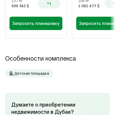
137 м
156 м
+1
+
939 382 $
1 082 477 $
Запросить планировку
Запросить плани
Особенности комплекса
Детская площадка
Думаете о приобретении
недвижимости в Дубае?