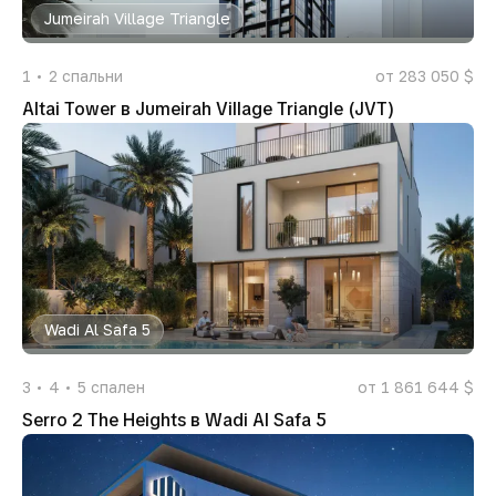
Jumeirah Village Triangle
1
2
спальни
от 283 050 $
Altai Tower в Jumeirah Village Triangle (JVT)
Wadi Al Safa 5
3
4
5
спален
от 1 861 644 $
Serro 2 The Heights в Wadi Al Safa 5