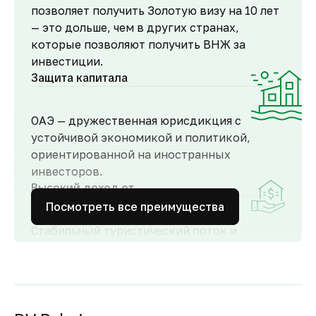
позволяет получить Золотую визу на 10 лет
— это дольше, чем в других странах,
которые позволяют получить ВНЖ за
инвестиции.
Защита капитала
ОАЭ — дружественная юрисдикция с
устойчивой экономикой и политикой,
ориентированной на иностранных
инвесторов.
Высокий доход от
аренды
Посмотреть все преимущества
Стабильный туристический поток и
развитый рынок аренды обеспечивают
высокий спрос и привлекательную
доходность для инвесторов как от
долгосрочной, так и от краткосрочной
аренды.