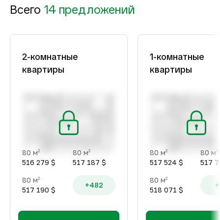
Всего
14 предложений
2-комнатные
1-комнатные
квартиры
квартиры
80 м
80 м
80 м
80 м
2
2
2
2
516 279 $
517 187 $
517 524 $
517 7
80 м
80 м
2
2
+482
+
517 190 $
518 071 $