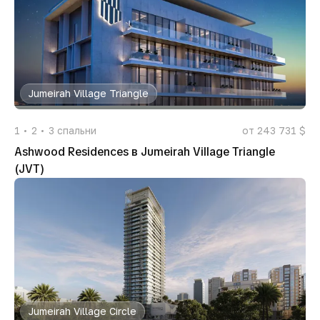
Jumeirah Village Triangle
1
2
3
спальни
от 243 731 $
Ashwood Residences в Jumeirah Village Triangle
(JVT)
Jumeirah Village Circle