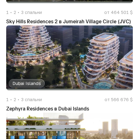
1
2
3
спальни
от 464 501 $
Sky Hills Residences 2 в Jumeirah Village Circle (JVC)
Dubai Islands
1
2
3
спальни
от 566 676 $
Zephyra Residences в Dubai Islands