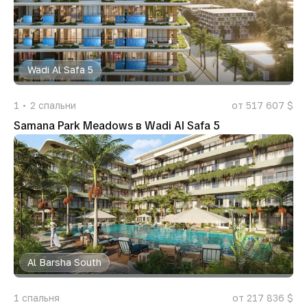
Wadi Al Safa 5
1
2
спальни
от 517 607 $
Samana Park Meadows в Wadi Al Safa 5
Al Barsha South
1
спальня
от 217 836 $