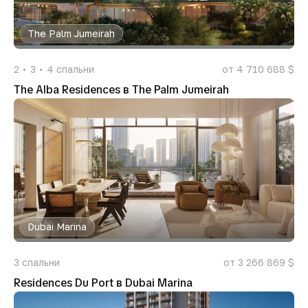
The Palm Jumeirah
2
3
4
спальни
от 4 710 688 $
The Alba Residences в The Palm Jumeirah
Dubai Marina
3
спальни
от 3 266 869 $
Residences Du Port в Dubai Marina