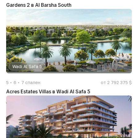
Gardens 2 в Al Barsha South
Wadi Al Safa 5
5
6
7
спален
от 2 792 375 $
Acres Estates Villas в Wadi Al Safa 5