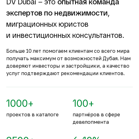
DV Dubai – это
опытная команда
Гарантия вложений в
экспертов по недвижимости
,
строящуюся
недвижимость
миграционных юристов
Оплата за объект поступает на эскроу-счёт.
и инвестиционных консультантов.
Застройщик сможет получить с него деньги
только после ввода объекта в
Больше 10 лет помогаем клиентам со всего мира
эксплуатацию.
получать максимум от возможностей Дубая. Нам
Комфортное и
доверяют инвесторы и застройщики, а качество
безопасное место для
услуг подтверждают рекомендации клиентов.
жизни
По уровню безопасности жизни
Объединённые Арабские Эмираты
1000+
100+
занимают второе место в мире.
проектов в каталоге
партнёров в сфере
девелопмента