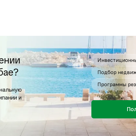
ении
Инвестиционны
бае?
Подбор недвиж
Программы рез
нальную
мпании и
По