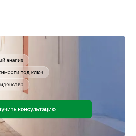
й анализ
имости под ключ
иденства
лучить консультацию