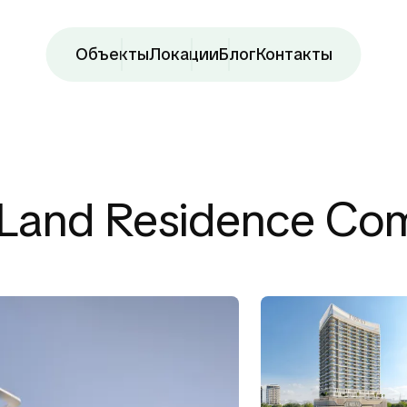
Объекты
Локации
Блог
Контакты
i Land Residence Co