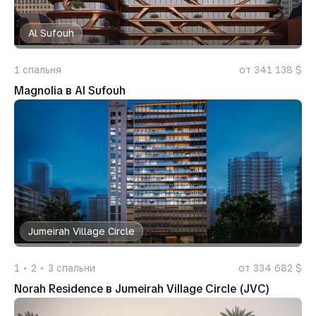
Al Sufouh
1
спальня
от 341 138 $
Magnolia в Al Sufouh
Jumeirah Village Circle
1
2
3
спальни
от 334 682 $
Norah Residence в Jumeirah Village Circle (JVC)