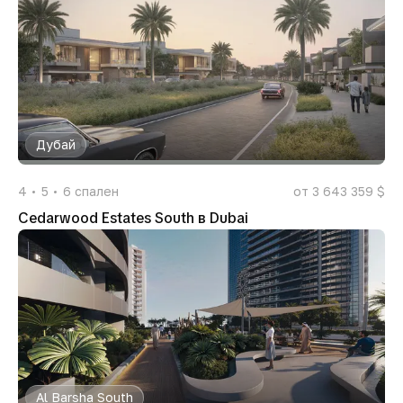
Дубай
4
5
6
спален
от 3 643 359 $
Cedarwood Estates South в Dubai
Al Barsha South