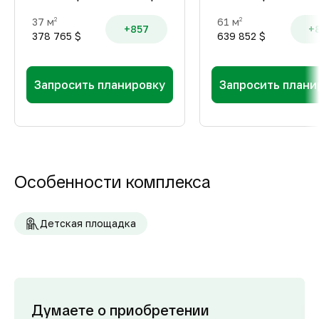
37 м
61 м
2
2
+857
+
378 765 $
639 852 $
Запросить планировку
Запросить плани
Особенности комплекса
Детская площадка
Думаете о приобретении