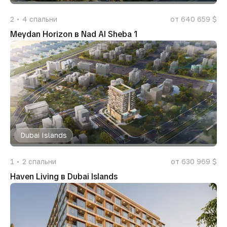
2
4
спальни
от 640 659 $
Meydan Horizon в Nad Al Sheba 1
Dubai Islands
1
2
спальни
от 630 969 $
Haven Living в Dubai Islands