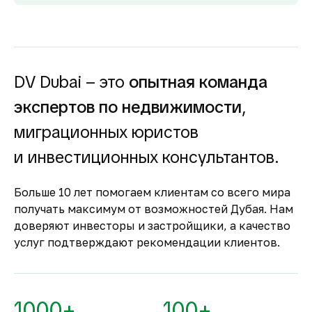
развитый рынок аренды обеспечивают
высокий спрос и привлекательную
доходность для инвесторов как от
долгосрочной, так и от краткосрочной
аренды.
DV Dubai – это
опытная команда
Гарантия вложений в
экспертов по недвижимости
,
строящуюся
недвижимость
миграционных юристов
Оплата за объект поступает на эскроу-счёт.
и инвестиционных консультантов.
Застройщик сможет получить с него деньги
только после ввода объекта в
Больше 10 лет помогаем клиентам со всего мира
эксплуатацию.
получать максимум от возможностей Дубая. Нам
Комфортное и
доверяют инвесторы и застройщики, а качество
безопасное место для
услуг подтверждают рекомендации клиентов.
жизни
По уровню безопасности жизни
Объединённые Арабские Эмираты
1000+
100+
занимают второе место в мире.