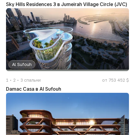
Sky Hills Residences 3 в Jumeirah Village Circle (JVC)
Al Sufouh
1
2
3
спальни
от 753 452 $
Damac Casa в Al Sufouh