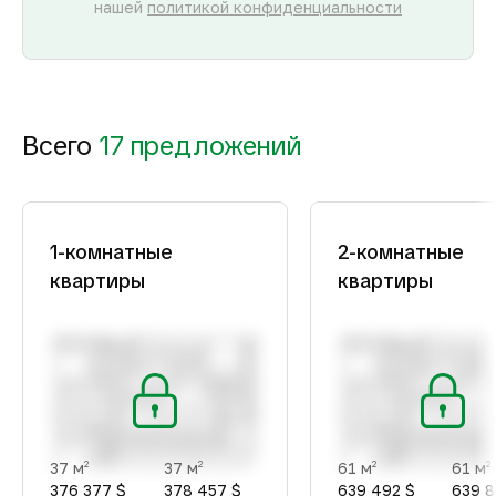
нашей
политикой конфиденциальности
Всего
17 предложений
1-комнатные
2-комнатные
квартиры
квартиры
37 м
37 м
61 м
61 м
2
2
2
2
376 377 $
378 457 $
639 492 $
639 8