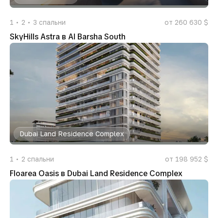
1
2
3
спальни
от 260 630 $
SkyHills Astra в Al Barsha South
Dubai Land Residence Complex
1
2
спальни
от 198 952 $
Floarea Oasis в Dubai Land Residence Complex