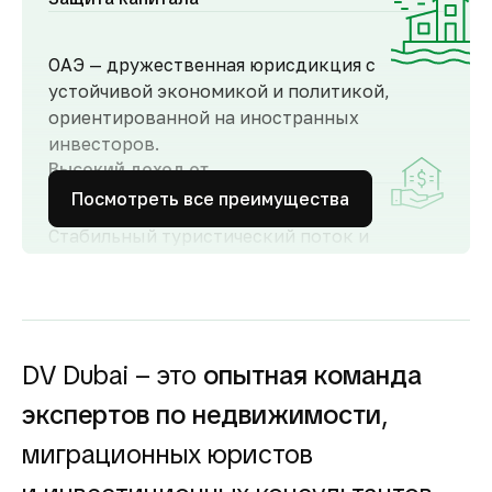
ОАЭ — дружественная юрисдикция с
устойчивой экономикой и политикой,
ориентированной на иностранных
инвесторов.
Высокий доход от
аренды
Посмотреть все преимущества
Стабильный туристический поток и
развитый рынок аренды обеспечивают
высокий спрос и привлекательную
доходность для инвесторов как от
долгосрочной, так и от краткосрочной
аренды.
DV Dubai – это
опытная команда
Гарантия вложений в
экспертов по недвижимости
,
строящуюся
недвижимость
миграционных юристов
Оплата за объект поступает на эскроу-счёт.