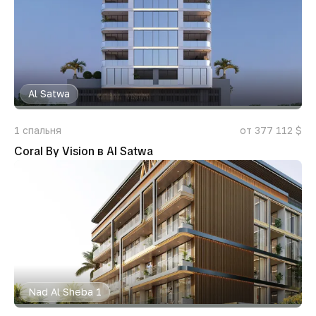
Al Satwa
1
спальня
от 377 112 $
Coral By Vision в Al Satwa
Nad Al Sheba 1