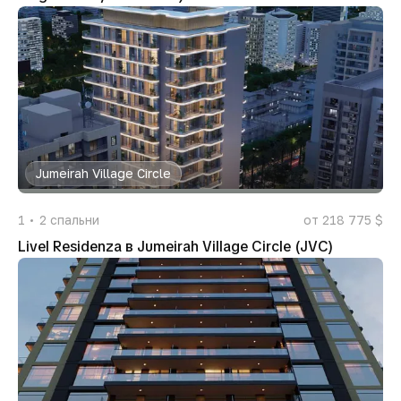
Jumeirah Village Circle
1
2
спальни
от 218 775 $
Livel Residenza в Jumeirah Village Circle (JVC)