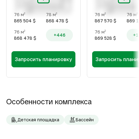
76 м
78 м
76 м
76 м
2
2
2
2
865 504 $
868 478 $
867 570 $
869 1
76 м
76 м
2
2
+446
+1
868 478 $
869 528 $
Запросить планировку
Запросить плани
Особенности комплекса
Детская площадка
Бассейн