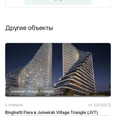
Другие объекты
Jumeirah Village Triangle
1
спальня
от 233 612 $
Binghatti Flare в Jumeirah Village Triangle (JVT)