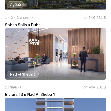
Дубай
1
2
3
спальни
от 546 081 $
Sobha Solis в Dubai
Nad Al Sheba 1
1
спальня
от 434 201 $
Riviera 13 в Nad Al Sheba 1