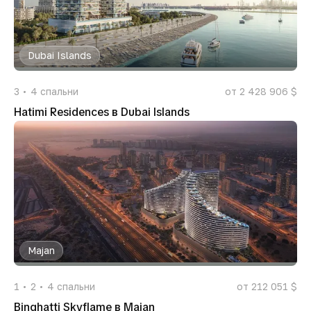
Dubai Islands
3
4
спальни
от 2 428 906 $
Hatimi Residences в Dubai Islands
Majan
1
2
4
спальни
от 212 051 $
Binghatti Skyflame в Majan