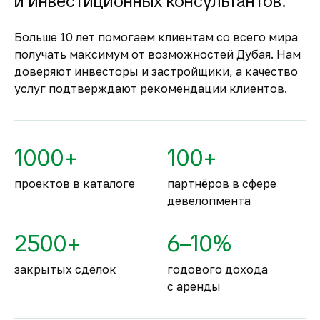
и инвестиционных консультантов.
Застройщик сможет получить с него деньги
только после ввода объекта в
Больше 10 лет помогаем клиентам со всего мира
эксплуатацию.
получать максимум от возможностей Дубая. Нам
Комфортное и
доверяют инвесторы и застройщики, а качество
безопасное место для
услуг подтверждают рекомендации клиентов.
жизни
По уровню безопасности жизни
Объединённые Арабские Эмираты
1000+
100+
занимают второе место в мире.
проектов в каталоге
партнёров в сфере
девелопмента
2500+
6–10%
закрытых сделок
годового дохода
с аренды