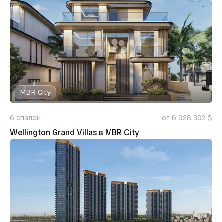
MBR City
6
спален
от 6 928 392 $
Wellington Grand Villas в MBR City