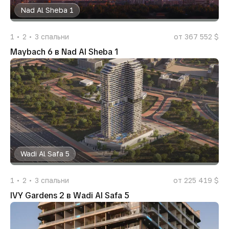
Nad Al Sheba 1
1
2
3
спальни
от 367 552 $
Maybach 6 в Nad Al Sheba 1
Wadi Al Safa 5
1
2
3
спальни
от 225 419 $
IVY Gardens 2 в Wadi Al Safa 5