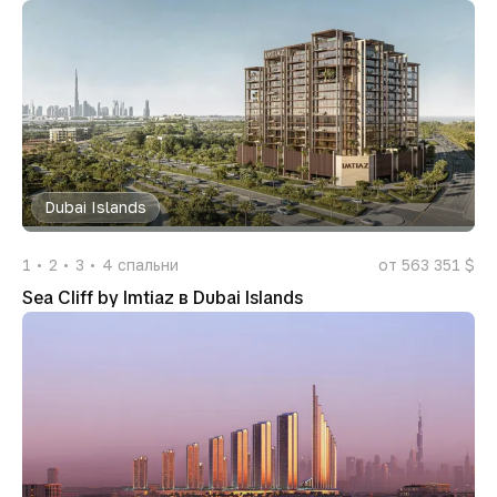
Dubai Islands
1
2
3
4
спальни
от 563 351 $
Sea Cliff by Imtiaz в Dubai Islands