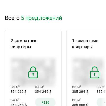
Всего
5 предложений
2-комнатные
1-комнатные
квартиры
квартиры
84 м
84 м
88 м
88 м
2
2
2
2
354 212 $
354 246 $
385 264 $
385 6
84 м
88 м
2
2
+116
+
354 254 $
385 656 $