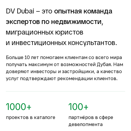
долгосрочной, так и от краткосрочной
аренды.
DV Dubai – это
опытная команда
Гарантия вложений в
экспертов по недвижимости
,
строящуюся
недвижимость
миграционных юристов
Оплата за объект поступает на эскроу-счёт.
и инвестиционных консультантов.
Застройщик сможет получить с него деньги
только после ввода объекта в
Больше 10 лет помогаем клиентам со всего мира
эксплуатацию.
получать максимум от возможностей Дубая. Нам
Комфортное и
доверяют инвесторы и застройщики, а качество
безопасное место для
услуг подтверждают рекомендации клиентов.
жизни
По уровню безопасности жизни
Объединённые Арабские Эмираты
1000+
100+
занимают второе место в мире.
проектов в каталоге
партнёров в сфере
девелопмента