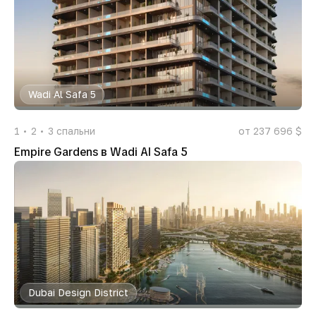
Wadi Al Safa 5
1
2
3
спальни
от 237 696 $
Empire Gardens в Wadi Al Safa 5
Dubai Design District