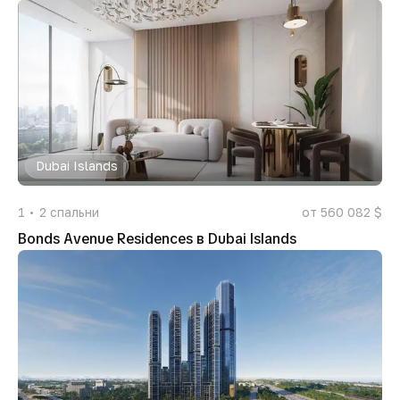
Dubai Islands
1
2
спальни
от 560 082 $
Bonds Avenue Residences в Dubai Islands