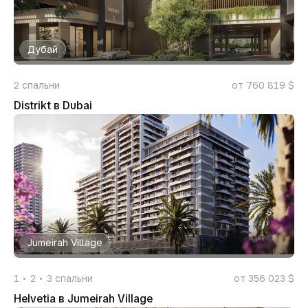
Дубай
2
спальни
от 760 819 $
Distrikt в Dubai
Jumeirah Village
1
2
3
спальни
от 356 023 $
Helvetia в Jumeirah Village