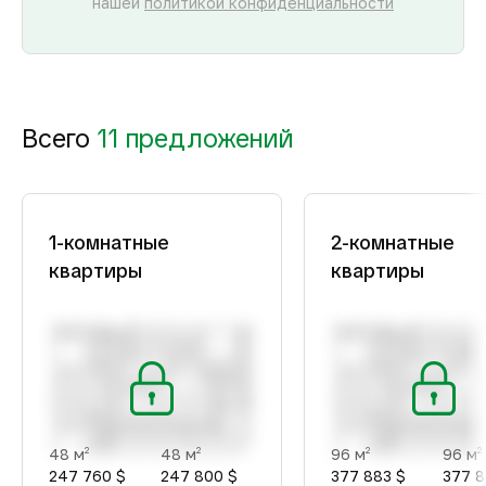
нашей
политикой конфиденциальности
Всего
11 предложений
1-комнатные
2-комнатные
квартиры
квартиры
48 м
48 м
96 м
96 м
2
2
2
2
247 760 $
247 800 $
377 883 $
377 8