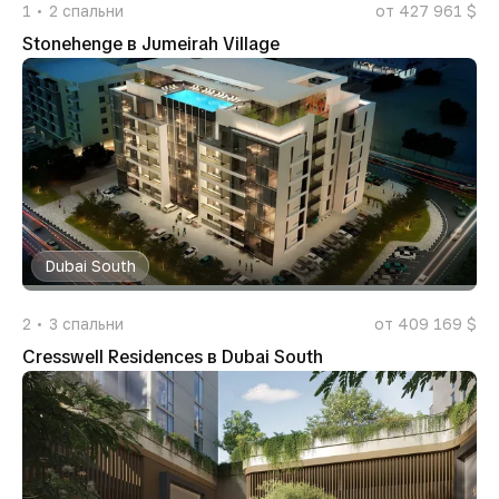
1
2
спальни
от 427 961 $
Stonehenge в Jumeirah Village
Dubai South
2
3
спальни
от 409 169 $
Cresswell Residences в Dubai South