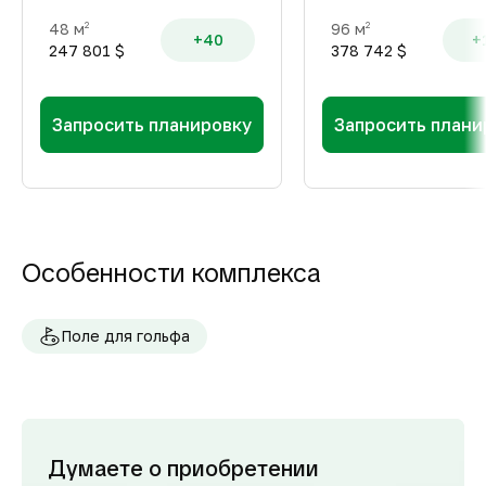
48 м
96 м
2
2
+40
+
247 801 $
378 742 $
Запросить планировку
Запросить плани
Особенности комплекса
Поле для гольфа
Думаете о приобретении