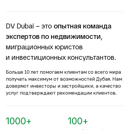
высокий спрос и привлекательную
доходность для инвесторов как от
долгосрочной, так и от краткосрочной
аренды.
DV Dubai – это
опытная команда
Гарантия вложений в
экспертов по недвижимости
,
строящуюся
недвижимость
миграционных юристов
Оплата за объект поступает на эскроу-счёт.
и инвестиционных консультантов.
Застройщик сможет получить с него деньги
только после ввода объекта в
Больше 10 лет помогаем клиентам со всего мира
эксплуатацию.
получать максимум от возможностей Дубая. Нам
Комфортное и
доверяют инвесторы и застройщики, а качество
безопасное место для
услуг подтверждают рекомендации клиентов.
жизни
По уровню безопасности жизни
Объединённые Арабские Эмираты
1000+
100+
занимают второе место в мире.