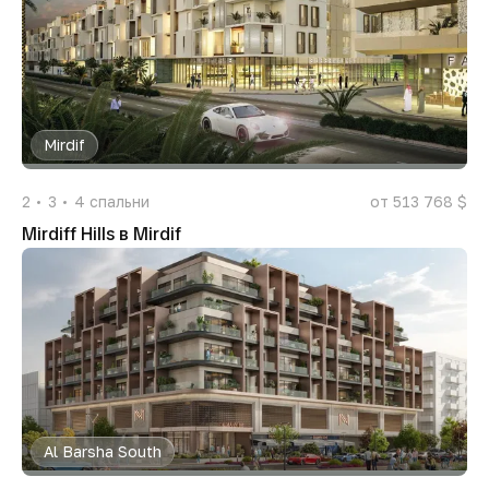
Mirdif
2
3
4
спальни
от 513 768 $
Mirdiff Hills в Mirdif
Al Barsha South