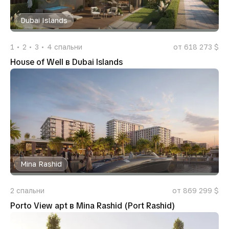
Dubai Islands
1
2
3
4
спальни
от 618 273 $
House of Well в Dubai Islands
Mina Rashid
2
спальни
от 869 299 $
Porto View apt в Mina Rashid (Port Rashid)