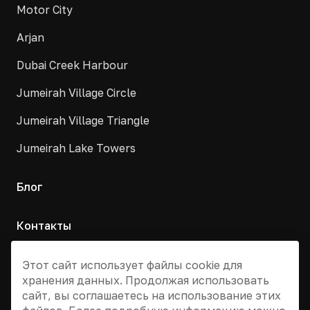
Motor City
Arjan
Dubai Creek Harbour
Jumeirah Village Circle
Jumeirah Village Triangle
Jumeirah Lake Towers
Блог
Контакты
Москва, Армянский переулок, д. 9с1
Этот сайт использует файлы cookie для
хранения данных. Продолжая использовать
+7 495 955 13 12
сайт, вы соглашаетесь на использование этих
info@dvizhdubai.ru