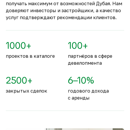
эксплуатацию.
получать максимум от возможностей Дубая. Нам
Комфортное и
доверяют инвесторы и застройщики, а качество
безопасное место для
услуг подтверждают рекомендации клиентов.
жизни
По уровню безопасности жизни
Объединённые Арабские Эмираты
1000+
100+
занимают второе место в мире.
проектов в каталоге
партнёров в сфере
девелопмента
2500+
6–10%
закрытых сделок
годового дохода
с аренды