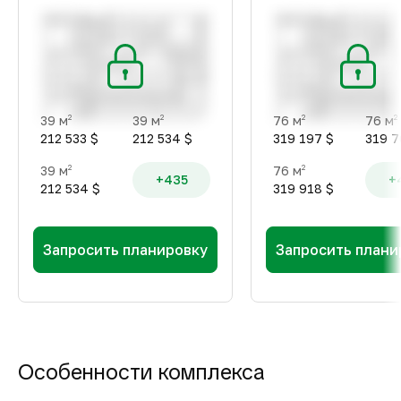
39 м
39 м
76 м
76 м
2
2
2
2
212 533 $
212 534 $
319 197 $
319 7
39 м
76 м
2
2
+435
+
212 534 $
319 918 $
Запросить планировку
Запросить плани
Особенности комплекса