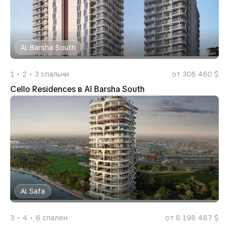
Al Barsha South
1
2
3
спальни
от 306 460 $
Cello Residences в Al Barsha South
Al Safa
3
4
6
спален
от 8 198 487 $