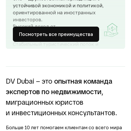
устойчивой экономикой и политикой,
ориентированной на иностранных
инвесторов.
Высокий доход от
аренды
Посмотреть все преимущества
Стабильный туристический поток и
развитый рынок аренды обеспечивают
высокий спрос и привлекательную
доходность для инвесторов как от
долгосрочной, так и от краткосрочной
аренды.
DV Dubai – это
опытная команда
Гарантия вложений в
экспертов по недвижимости
,
строящуюся
недвижимость
миграционных юристов
Оплата за объект поступает на эскроу-счёт.
и инвестиционных консультантов.
Застройщик сможет получить с него деньги
только после ввода объекта в
Больше 10 лет помогаем клиентам со всего мира