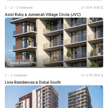
1
2
3
спальни
от 304 438 $
Azizi Ruby в Jumeirah Village Circle (JVC)
Dubai South
1
2
спальни
от 176 304 $
Livia Residences в Dubai South