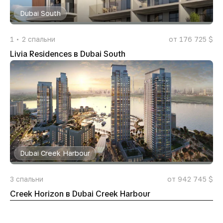
Dubai South
1
2
спальни
от 176 725 $
Livia Residences в Dubai South
Dubai Creek Harbour
3
спальни
от 942 745 $
Creek Horizon в Dubai Creek Harbour