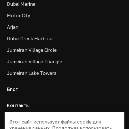
Dubai Marina
Motor City
Arjan
Dubai Creek Harbour
Jumeirah Village Circle
Jumeirah Village Triangle
Jumeirah Lake Towers
Блог
Контакты
Москва, Армянский переулок, д. 9с1
Этот сайт использует файлы cookie для
хранения данных. Продолжая использовать
+7 495 955 13 12