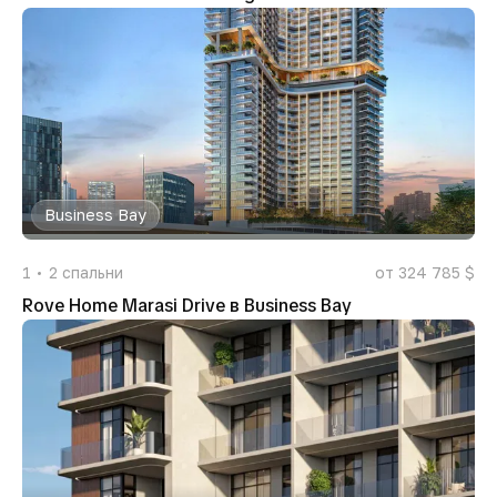
Business Bay
1
2
спальни
от 324 785 $
Rove Home Marasi Drive в Business Bay