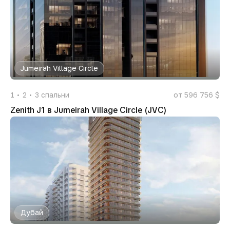
Jumeirah Village Circle
1
2
3
спальни
от 596 756 $
Zenith J1 в Jumeirah Village Circle (JVC)
Дубай