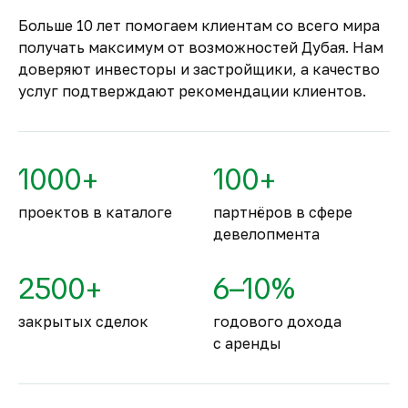
только после ввода объекта в
Больше 10 лет помогаем клиентам со всего мира
эксплуатацию.
получать максимум от возможностей Дубая. Нам
Комфортное и
доверяют инвесторы и застройщики, а качество
безопасное место для
услуг подтверждают рекомендации клиентов.
жизни
По уровню безопасности жизни
Объединённые Арабские Эмираты
1000+
100+
занимают второе место в мире.
проектов в каталоге
партнёров в сфере
девелопмента
2500+
6–10%
закрытых сделок
годового дохода
с аренды