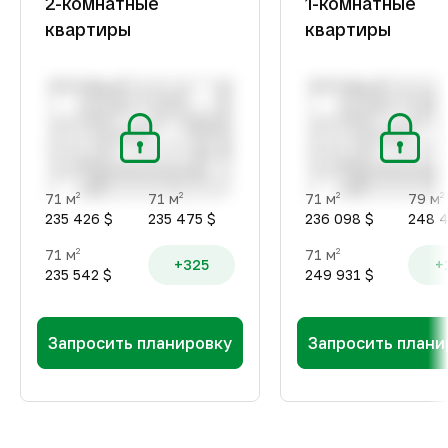
2-комнатные
1-комнатные
квартиры
квартиры
71 м
71 м
71 м
79 м
2
2
2
2
235 426 $
235 475 $
236 098 $
248 
71 м
71 м
2
2
+325
+
235 542 $
249 931 $
Запросить планировку
Запросить плани