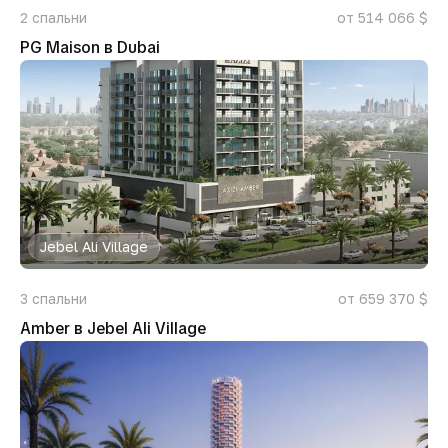
2
спальни
от 514 066 $
PG Maison в Dubai
Jebel Ali Village
3
спальни
от 659 370 $
Amber в Jebel Ali Village