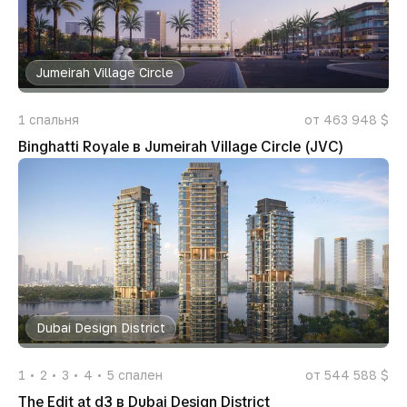
Jumeirah Village Circle
1
спальня
от 463 948 $
Binghatti Royale в Jumeirah Village Circle (JVC)
Dubai Design District
1
2
3
4
5
спален
от 544 588 $
The Edit at d3 в Dubai Design District