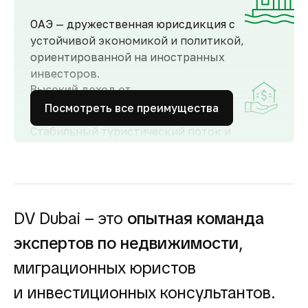
ОАЭ — дружественная юрисдикция с
устойчивой экономикой и политикой,
ориентированной на иностранных
инвесторов.
Высокий доход от
аренды
Посмотреть все преимущества
Стабильный туристический поток и
развитый рынок аренды обеспечивают
высокий спрос и привлекательную
доходность для инвесторов как от
долгосрочной, так и от краткосрочной
аренды.
DV Dubai – это
опытная команда
Гарантия вложений в
экспертов по недвижимости
,
строящуюся
недвижимость
миграционных юристов
Оплата за объект поступает на эскроу-счёт.
и инвестиционных консультантов.
Застройщик сможет получить с него деньги