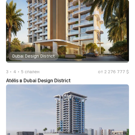
Dubai Design District
3
4
5
спален
от 2 276 777 $
Atélis в Dubai Design District