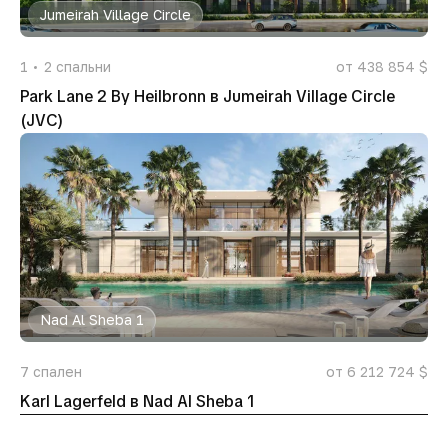
Jumeirah Village Circle
1
2
спальни
от 438 854 $
Park Lane 2 By Heilbronn в Jumeirah Village Circle
(JVC)
Nad Al Sheba 1
7
спален
от 6 212 724 $
Karl Lagerfeld в Nad Al Sheba 1