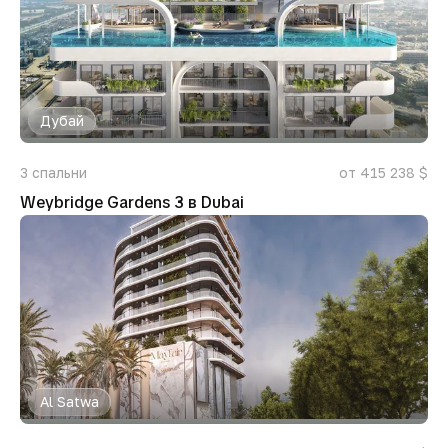
Дубай
3
спальни
от 415 238 $
Weybridge Gardens 3 в Dubai
Al Satwa