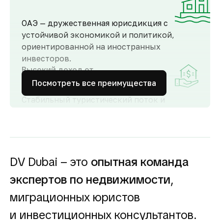
ОАЭ — дружественная юрисдикция с
устойчивой экономикой и политикой,
ориентированной на иностранных
инвесторов.
Высокий доход от
аренды
Посмотреть все преимущества
Стабильный туристический поток и
развитый рынок аренды обеспечивают
высокий спрос и привлекательную
доходность для инвесторов как от
долгосрочной, так и от краткосрочной
аренды.
DV Dubai – это
опытная команда
Гарантия вложений в
экспертов по недвижимости
,
строящуюся
недвижимость
миграционных юристов
Оплата за объект поступает на эскроу-счёт.
и инвестиционных консультантов.