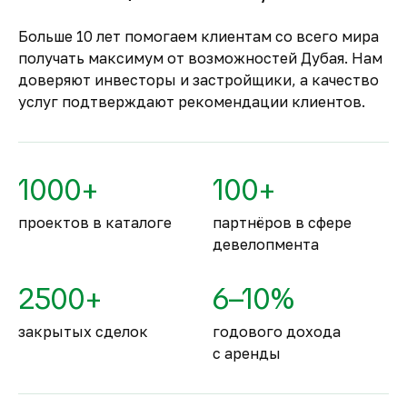
Застройщик сможет получить с него деньги
только после ввода объекта в
Больше 10 лет помогаем клиентам со всего мира
эксплуатацию.
получать максимум от возможностей Дубая. Нам
Комфортное и
доверяют инвесторы и застройщики, а качество
безопасное место для
услуг подтверждают рекомендации клиентов.
жизни
По уровню безопасности жизни
Объединённые Арабские Эмираты
1000+
100+
занимают второе место в мире.
проектов в каталоге
партнёров в сфере
девелопмента
2500+
6–10%
закрытых сделок
годового дохода
с аренды