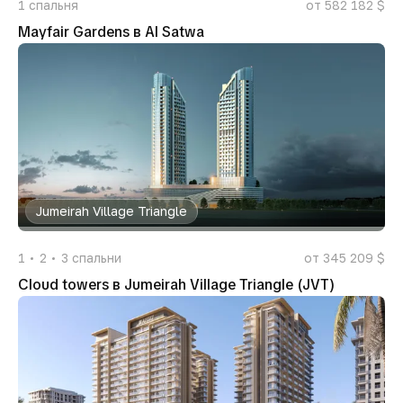
1
спальня
от 582 182 $
Mayfair Gardens в Al Satwa
Jumeirah Village Triangle
1
2
3
спальни
от 345 209 $
Cloud towers в Jumeirah Village Triangle (JVT)