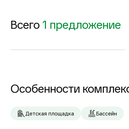
208 м
208 м
2
2
+43
674 078 $
674 081 $
Всего
1 предложение
Запросить планировку
2-комнатные квартиры
Особенности комплек
Детская площадка
Бассейн