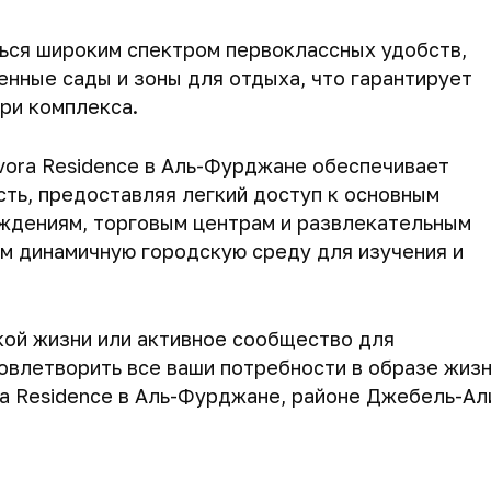
ться широким спектром первоклассных удобств,
енные сады и зоны для отдыха, что гарантирует
ри комплекса.
vora Residence в Аль-Фурджане обеспечивает
ть, предоставляя легкий доступ к основным
ждениям, торговым центрам и развлекательным
м динамичную городскую среду для изучения и
кой жизни или активное сообщество для
овлетворить все ваши потребности в образе жизн
a Residence в Аль-Фурджане, районе Джебель-Ал
208 м
208 м
208 м
2
2
2
672 253 $
672 256 $
672 587 $