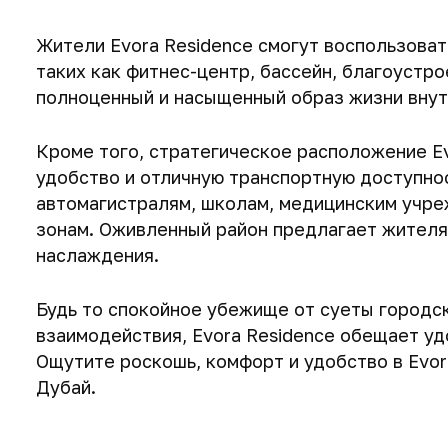
Жители Evora Residence смогут воспользова
таких как фитнес-центр, бассейн, благоустро
полноценный и насыщенный образ жизни внут
Кроме того, стратегическое расположение E
удобство и отличную транспортную доступнос
автомагистралям, школам, медицинским учре
зонам. Оживленный район предлагает жителя
наслаждения.
Будь то спокойное убежище от суеты городс
взаимодействия, Evora Residence обещает уд
Ощутите роскошь, комфорт и удобство в Evor
Дубай.
208 м
208 м
208 м
2
2
2
669 474 $
672 691 $
673 401 $