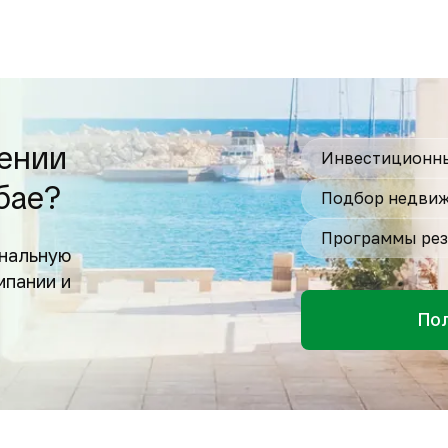
ении
Инвестиционны
бае?
Подбор недвиж
Программы рез
нальную
мпании и
По