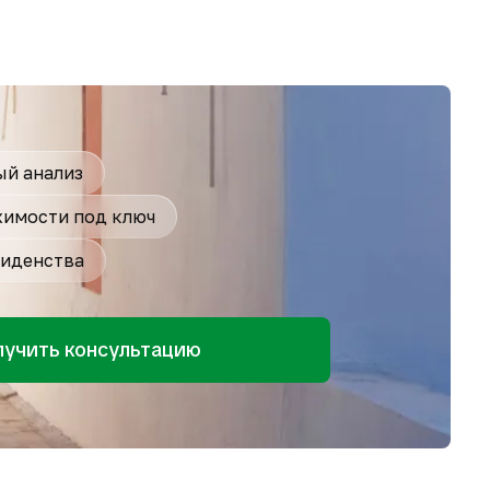
й анализ
имости под ключ
иденства
лучить консультацию