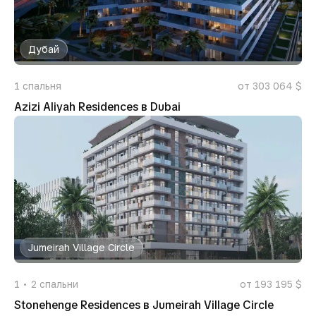
Дубай
1
спальня
от 303 064 $
Azizi Aliyah Residences в Dubai
Jumeirah Village Circle
1
2
спальни
от 193 195 $
Stonehenge Residences в Jumeirah Village Circle