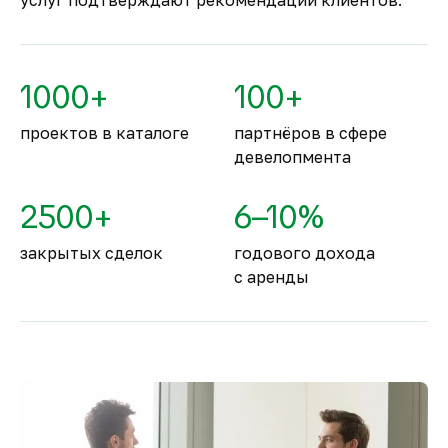
услуг подтверждают рекомендации клиентов.
жизни
По уровню безопасности жизни
Объединённые Арабские Эмираты
1000+
100+
занимают второе место в мире.
проектов в каталоге
партнёров в сфере
девелопмента
2500+
6–10%
закрытых сделок
годового дохода
с аренды