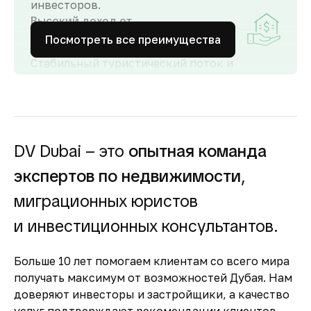
инвесторов.
Высокий доход от
аренды
Посмотреть все преимущества
Стабильный туристический поток и
развитый рынок аренды обеспечивают
высокий спрос и привлекательную
доходность для инвесторов как от
долгосрочной, так и от краткосрочной
аренды.
DV Dubai – это
опытная команда
Гарантия вложений в
экспертов по недвижимости
,
строящуюся
недвижимость
миграционных юристов
Оплата за объект поступает на эскроу-счёт.
и инвестиционных консультантов.
Застройщик сможет получить с него деньги
только после ввода объекта в
Больше 10 лет помогаем клиентам со всего мира
эксплуатацию.
получать максимум от возможностей Дубая. Нам
Комфортное и
доверяют инвесторы и застройщики, а качество
безопасное место для