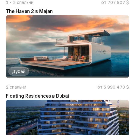
1
2
спальни
от 707 907 $
The Haven 2 в Majan
Дубай
2
спальни
от 5 990 470 $
Floating Residences в Dubai