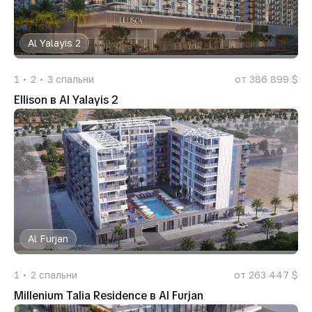
Al Yalayis 2
1
2
3
спальни
от 386 899 $
Ellison в Al Yalayis 2
Al Furjan
1
2
спальни
от 263 447 $
Millenium Talia Residence в Al Furjan