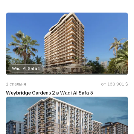
Wadi Al Safa 5
1
спальня
от 168 901 $
Weybridge Gardens 2 в Wadi Al Safa 5