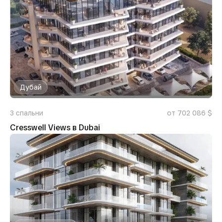
Дубай
3
спальни
от 702 086 $
Cresswell Views в Dubai