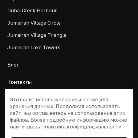
Dubai Creek Harbour
Jumeirah Village Circle
Jumeirah Village Triangle
Jumeirah Lake Towers
Блог
Контакты
Москва, Армянский переулок, д. 9с1
Этот сайт использует файлы cookie для
хранения данных. Продолжая использовать
+7 495 955 13 12
сайт, вы соглашаетесь на использование этих
info@dvizhdubai.ru
файлов. Более подробную информацию можно
найти здесь
Политика конфиденциальности