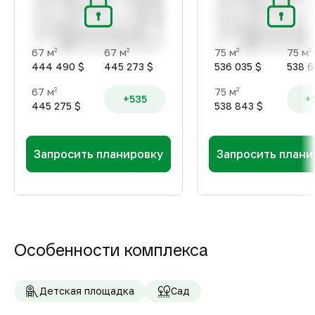
67 м
67 м
75 м
75 м
2
2
2
2
444 490 $
445 273 $
536 035 $
538 6
67 м
75 м
2
2
+535
+
445 275 $
538 843 $
Запросить планировку
Запросить плани
Особенности комплекса
Детская площадка
Сад