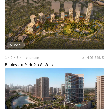
Al Wasl
1
2
3
4
спальни
от 426 868 $
Boulevard Park 2 в Al Wasl