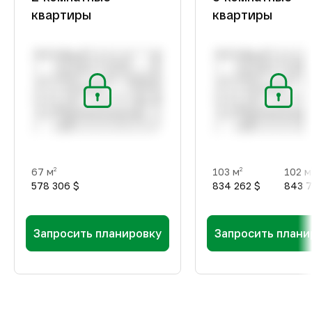
квартиры
квартиры
67 м
103 м
102 м
2
2
578 306 $
834 262 $
843 7
Запросить планировку
Запросить плани