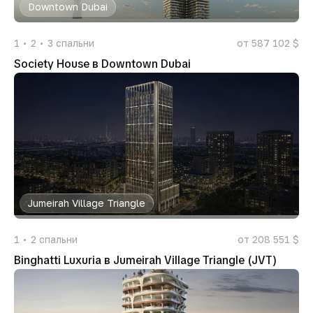
Downtown Dubai
1
2
3
спальни
от 587 102 $
Society House в Downtown Dubai
Jumeirah Village Triangle
1
2
спальни
от 208 551 $
Binghatti Luxuria в Jumeirah Village Triangle (JVT)