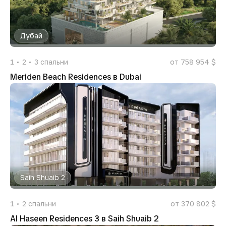
Дубай
1
2
3
спальни
от 758 954 $
Meriden Beach Residences в Dubai
Saih Shuaib 2
1
2
спальни
от 370 802 $
Al Haseen Residences 3 в Saih Shuaib 2