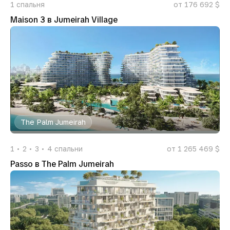
1
спальня
от 176 692 $
Maison 3 в Jumeirah Village
The Palm Jumeirah
1
2
3
4
спальни
от 1 265 469 $
Passo в The Palm Jumeirah