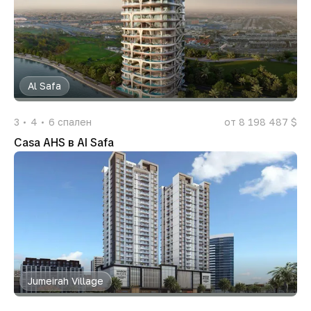
Al Safa
3
4
6
спален
от 8 198 487 $
Casa AHS в Al Safa
Jumeirah Village