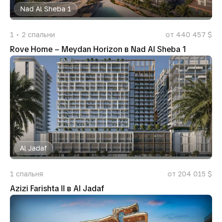
Nad Al Sheba 1
1
2
спальни
от 440 457 $
Rove Home – Meydan Horizon в Nad Al Sheba 1
Al Jadaf
1
спальня
от 204 015 $
Azizi Farishta II в Al Jadaf