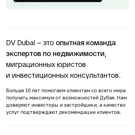
Стабильный туристический поток и
развитый рынок аренды обеспечивают
высокий спрос и привлекательную
доходность для инвесторов как от
долгосрочной, так и от краткосрочной
аренды.
DV Dubai – это
опытная команда
Гарантия вложений в
экспертов по недвижимости
,
строящуюся
недвижимость
миграционных юристов
Оплата за объект поступает на эскроу-счёт.
и инвестиционных консультантов.
Застройщик сможет получить с него деньги
только после ввода объекта в
Больше 10 лет помогаем клиентам со всего мира
эксплуатацию.
получать максимум от возможностей Дубая. Нам
Комфортное и
доверяют инвесторы и застройщики, а качество
безопасное место для
услуг подтверждают рекомендации клиентов.
жизни
По уровню безопасности жизни
Объединённые Арабские Эмираты