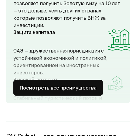
позволяет получить Золотую визу на 10 лет
— это дольше, чем в других странах,
которые позволяют получить ВНЖ за
инвестиции.
Защита капитала
ОАЭ — дружественная юрисдикция с
устойчивой экономикой и политикой,
ориентированной на иностранных
инвесторов.
Высокий доход от
аренды
Посмотреть все преимущества
Стабильный туристический поток и
развитый рынок аренды обеспечивают
высокий спрос и привлекательную
доходность для инвесторов как от
долгосрочной, так и от краткосрочной
аренды.