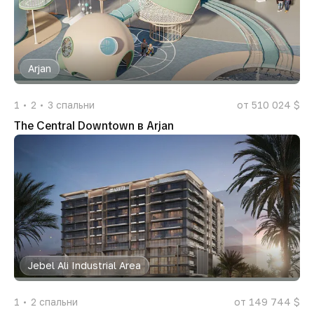
Arjan
1
2
3
спальни
от 510 024 $
The Central Downtown в Arjan
Jebel Ali Industrial Area
1
2
спальни
от 149 744 $