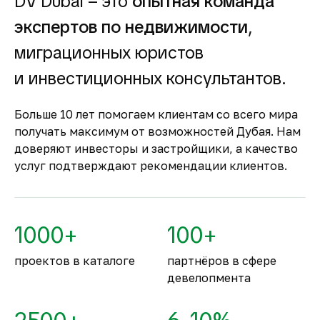
DV Dubai – это
опытная команда
Гарантия вложений в
экспертов по недвижимости
,
строящуюся
недвижимость
миграционных юристов
Оплата за объект поступает на эскроу-счёт.
и инвестиционных консультантов.
Застройщик сможет получить с него деньги
только после ввода объекта в
Больше 10 лет помогаем клиентам со всего мира
эксплуатацию.
получать максимум от возможностей Дубая. Нам
Комфортное и
доверяют инвесторы и застройщики, а качество
безопасное место для
услуг подтверждают рекомендации клиентов.
жизни
По уровню безопасности жизни
Объединённые Арабские Эмираты
1000+
100+
занимают второе место в мире.
проектов в каталоге
партнёров в сфере
девелопмента