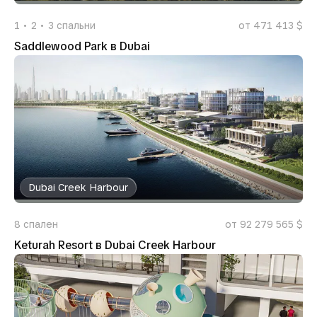
1
2
3
спальни
от 471 413 $
Saddlewood Park в Dubai
Dubai Creek Harbour
8
спален
от 92 279 565 $
Keturah Resort в Dubai Creek Harbour