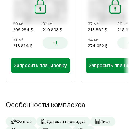
29 м
31 м
37 м
39 м
2
2
2
2
206 284 $
210 803 $
213 862 $
218 3
31 м
54 м
2
2
+1
213 814 $
274 052 $
Запросить планировку
Запросить плани
Особенности комплекса
Фитнес
Детская площадка
Лифт