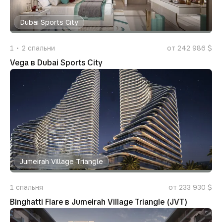
Dubai Sports City
1
2
спальни
от 242 986 $
Vega в Dubai Sports City
Jumeirah Village Triangle
1
спальня
от 233 930 $
Binghatti Flare в Jumeirah Village Triangle (JVT)