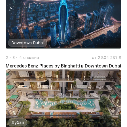
Downtown Dubai
2
3
4
спальни
от 2 804 287 $
Mercedes Benz Places by Binghatti в Downtown Dubai
Дубай