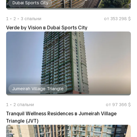
Dubai Sports City
1
2
3
спальни
от 353 298 $
Verde by Vision в Dubai Sports City
Jumeirah Village Triangle
1
2
спальни
от 97 366 $
Tranquil Wellness Residences в Jumeirah Village
Triangle (JVT)