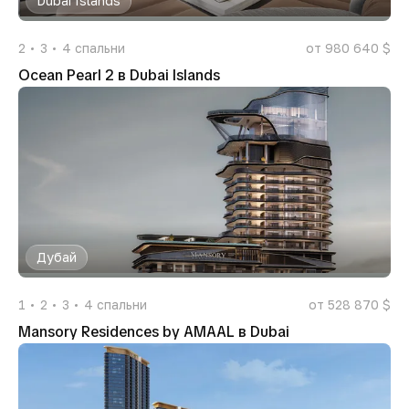
Dubai Islands
2
3
4
спальни
от 980 640 $
Ocean Pearl 2 в Dubai Islands
Дубай
1
2
3
4
спальни
от 528 870 $
Mansory Residences by AMAAL в Dubai