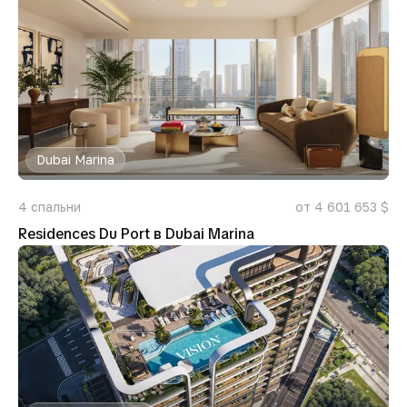
Dubai Marina
4
спальни
от 4 601 653 $
Residences Du Port в Dubai Marina