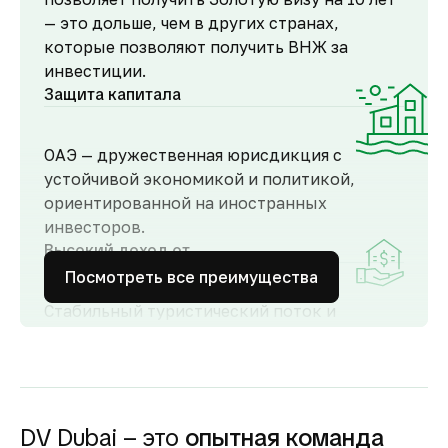
— это дольше, чем в других странах,
которые позволяют получить ВНЖ за
инвестиции.
Защита капитала
ОАЭ — дружественная юрисдикция с
устойчивой экономикой и политикой,
ориентированной на иностранных
инвесторов.
Высокий доход от
аренды
Посмотреть все преимущества
Стабильный туристический поток и
развитый рынок аренды обеспечивают
высокий спрос и привлекательную
доходность для инвесторов как от
долгосрочной, так и от краткосрочной
аренды.
DV Dubai – это
опытная команда