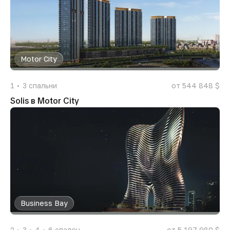
Motor City
1
3
спальни
от 544 848 $
Solis в Motor City
Business Bay
2
3
4
6
спален
от 5 197 980 $