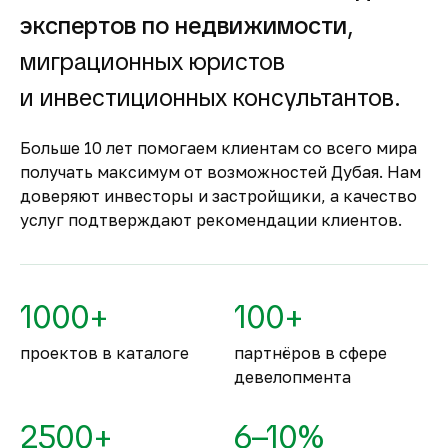
Гарантия вложений в
экспертов по недвижимости
,
строящуюся
недвижимость
миграционных юристов
Оплата за объект поступает на эскроу-счёт.
и инвестиционных консультантов.
Застройщик сможет получить с него деньги
только после ввода объекта в
Больше 10 лет помогаем клиентам со всего мира
эксплуатацию.
получать максимум от возможностей Дубая. Нам
Комфортное и
доверяют инвесторы и застройщики, а качество
безопасное место для
услуг подтверждают рекомендации клиентов.
жизни
По уровню безопасности жизни
Объединённые Арабские Эмираты
1000+
100+
занимают второе место в мире.
проектов в каталоге
партнёров в сфере
девелопмента
2500+
6–10%