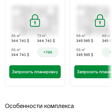
68 м
73 м
68 м
69 м
2
2
2
2
344 741 $
344 741 $
345 565 $
345 5
68 м
68 м
2
2
+786
+
344 741 $
345 565 $
Запросить планировку
Запросить плани
Особенности комплекса