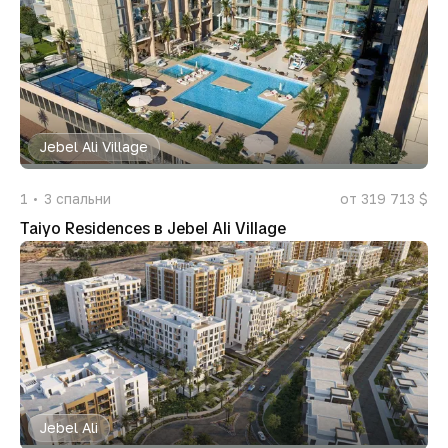
Jebel Ali Village
1
3
спальни
от 319 713 $
Taiyo Residences в Jebel Ali Village
Jebel Ali