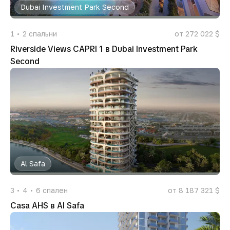
Dubai Investment Park Second
1
2
спальни
от 272 022 $
Riverside Views CAPRI 1 в Dubai Investment Park
Second
Al Safa
3
4
6
спален
от 8 187 321 $
Casa AHS в Al Safa