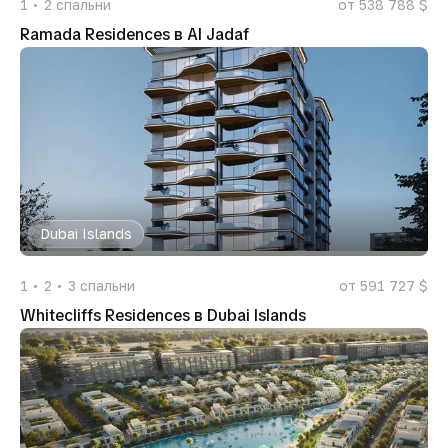
1
2
спальни
от 538 788 $
Ramada Residences в Al Jadaf
Dubai Islands
1
2
3
спальни
от 591 727 $
Whitecliffs Residences в Dubai Islands