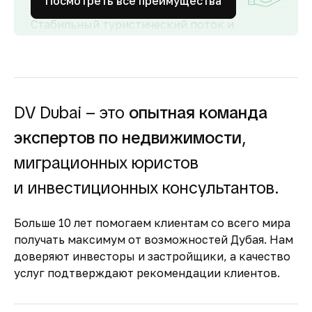
Посмотреть все преимущества
Стабильный туристический поток и
развитый рынок аренды обеспечивают
высокий спрос и привлекательную
доходность для инвесторов как от
долгосрочной, так и от краткосрочной
аренды.
DV Dubai – это
опытная команда
Гарантия вложений в
экспертов по недвижимости
,
строящуюся
недвижимость
миграционных юристов
Оплата за объект поступает на эскроу-счёт.
и инвестиционных консультантов.
Застройщик сможет получить с него деньги
только после ввода объекта в
Больше 10 лет помогаем клиентам со всего мира
эксплуатацию.
получать максимум от возможностей Дубая. Нам
Комфортное и
доверяют инвесторы и застройщики, а качество
безопасное место для
услуг подтверждают рекомендации клиентов.
жизни
По уровню безопасности жизни