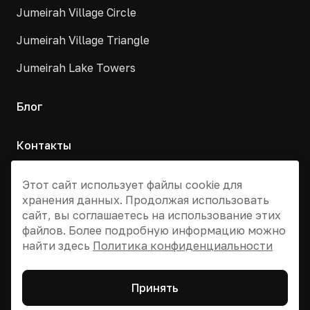
Jumeirah Village Circle
Jumeirah Village Triangle
Jumeirah Lake Towers
Блог
Контакты
Москва, Армянский переулок, д. 9с1
Этот сайт использует файлы cookie для
хранения данных. Продолжая использовать
+7 495 955 13 12
сайт, вы соглашаетесь на использование этих
info@dvizhdubai.ru
файлов. Более подробную информацию можно
найти здесь
Политика конфиденциальности
© 2026 DV Dubai Global
Принять
Политика конфиденциальности