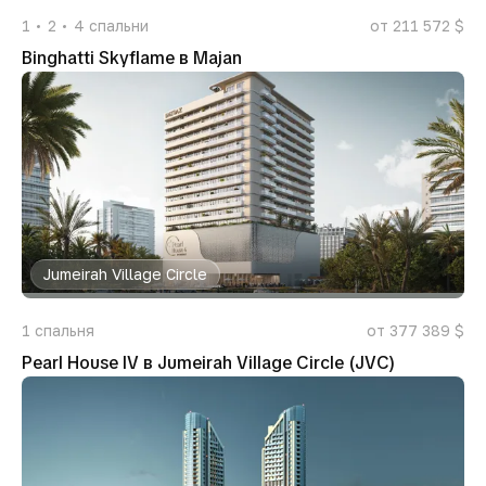
1
2
4
спальни
от 211 572 $
Binghatti Skyflame в Majan
Jumeirah Village Circle
1
спальня
от 377 389 $
Pearl House IV в Jumeirah Village Circle (JVC)