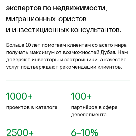
Гарантия вложений в
экспертов по недвижимости
,
строящуюся
недвижимость
миграционных юристов
Оплата за объект поступает на эскроу-счёт.
и инвестиционных консультантов.
Застройщик сможет получить с него деньги
только после ввода объекта в
Больше 10 лет помогаем клиентам со всего мира
эксплуатацию.
получать максимум от возможностей Дубая. Нам
Комфортное и
доверяют инвесторы и застройщики, а качество
безопасное место для
услуг подтверждают рекомендации клиентов.
жизни
По уровню безопасности жизни
Объединённые Арабские Эмираты
1000+
100+
занимают второе место в мире.
проектов в каталоге
партнёров в сфере
девелопмента
2500+
6–10%