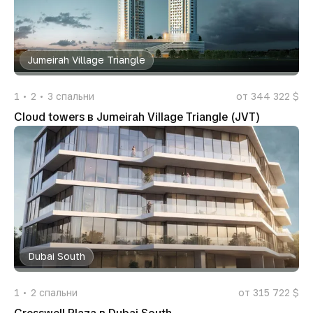
Jumeirah Village Triangle
1
2
3
спальни
от 344 322 $
Cloud towers в Jumeirah Village Triangle (JVT)
Dubai South
1
2
спальни
от 315 722 $