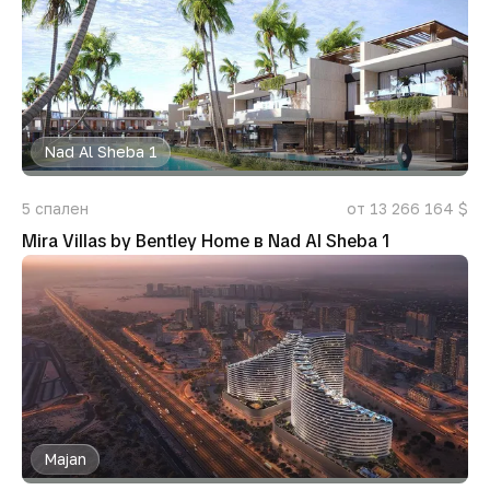
Nad Al Sheba 1
5
спален
от 13 266 164 $
Mira Villas by Bentley Home в Nad Al Sheba 1
Majan