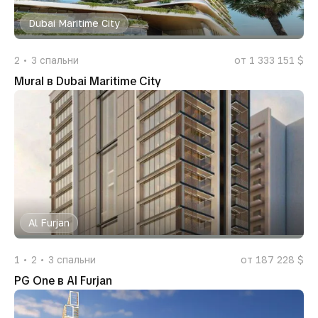
Dubai Maritime City
2
3
спальни
от 1 333 151 $
Mural в Dubai Maritime City
Al Furjan
1
2
3
спальни
от 187 228 $
PG One в Al Furjan