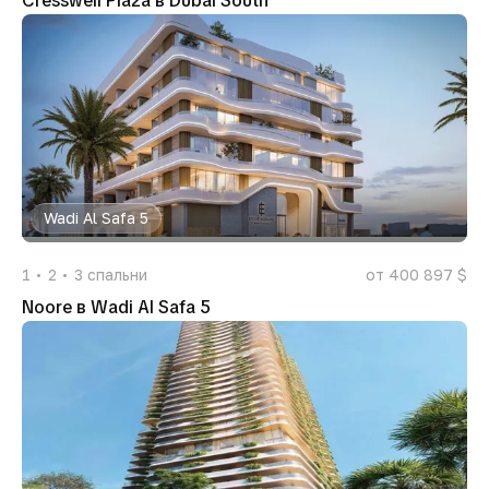
Cresswell Plaza в Dubai South
Wadi Al Safa 5
1
2
3
спальни
от 400 897 $
Noore в Wadi Al Safa 5