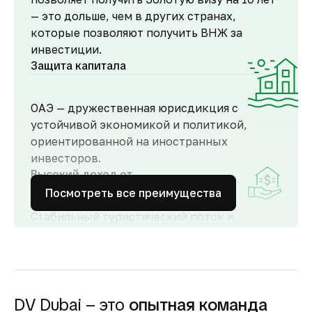
— это дольше, чем в других странах,
которые позволяют получить ВНЖ за
инвестиции.
Защита капитала
ОАЭ — дружественная юрисдикция с
устойчивой экономикой и политикой,
ориентированной на иностранных
инвесторов.
Высокий доход от
аренды
Посмотреть все преимущества
Стабильный туристический поток и
развитый рынок аренды обеспечивают
высокий спрос и привлекательную
доходность для инвесторов как от
долгосрочной, так и от краткосрочной
аренды.
DV Dubai – это
опытная команда