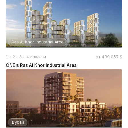
Ras Al Khor Industrial Area
1
2
3
4
спальни
от 499 067 $
ONE в Ras Al Khor Industrial Area
Дубай