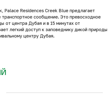
, Palace Residences Creek Blue предлагает
е транспортное сообщение. Это превосходное
ы от центра Дубая и в 15 минутах от
ает легкий доступ к заповеднику дикой природы
тивальному центру Дубая.
111 м
115 м
2
2
849 457 $
991 572 $
ий
Запросить планировку
2-комнатные квартиры