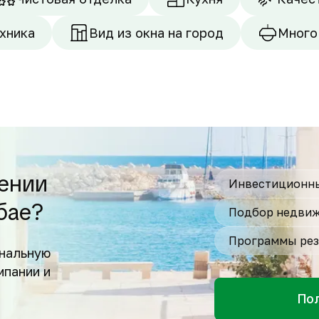
хника
Вид из окна на город
Много
ении
Инвестиционны
бае?
Подбор недвиж
Программы рез
нальную
мпании и
По