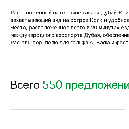
Расположенный на окраине гавани Дубай-Крик
захватывающий вид на остров Крик и удобно
место, расположенное всего в 20 минутах езд
международного аэропорта Дубая, обеспечив
Рас-аль-Хор, полю для гольфа Al Badia и фес
68 м
69 м
71 м
2
2
2
545 176 $
546 338 $
561 160 $
85 м
84 м
2
2
667 527 $
669 563 $
Всего
550 предложен
Запросить планировку
1-комнатные квартиры