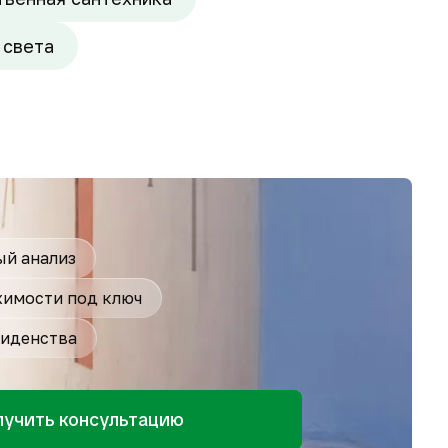
 света
й анализ
имости под ключ
иденства
лучить консультацию