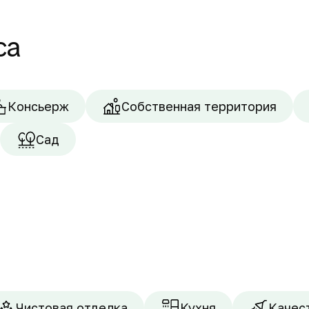
са
Консьерж
Собственная территория
Сад
Чистовая отделка
Кухня
Качес