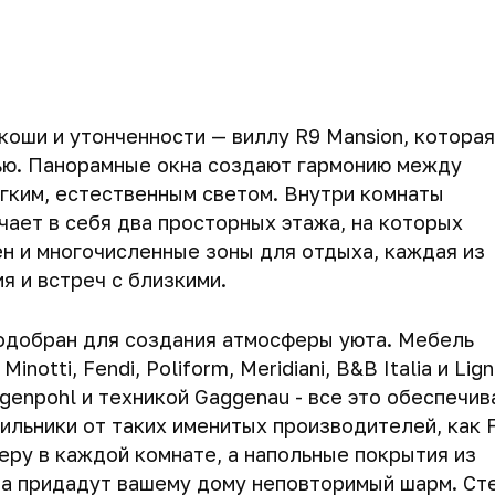
оши и утонченности — виллу R9 Mansion, которая
ью. Панорамные окна создают гармонию между
гким, естественным светом. Внутри комнаты
ает в себя два просторных этажа, на которых
 и многочисленные зоны для отдыха, каждая из
 и встреч с близкими.
одобран для создания атмосферы уюта. Мебель
otti, Fendi, Poliform, Meridiani, B&B Italia и Lig
genpohl и техникой Gaggenau - все это обеспечив
тильники от таких именитых производителей, как 
феру в каждой комнате, а напольные покрытия из
ева придадут вашему дому неповторимый шарм. Ст