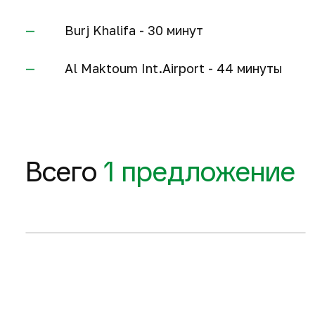
Burj Khalifa - 30 минут
Al Maktoum Int.Airport - 44 минуты
1 282 м
2
20 422 050
$
Всего
1 предложение
Запросить планировку
6-комнатные виллы