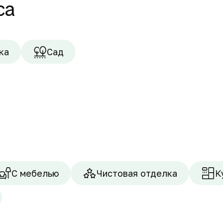
са
ка
Сад
С мебелью
Чистовая отделка
К