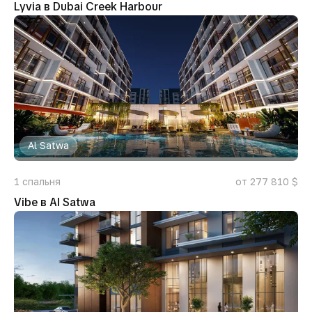
Lyvia в Dubai Creek Harbour
Al Satwa
1
спальня
от 277 810 $
Vibe в Al Satwa