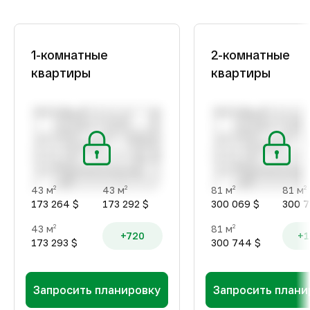
1-комнатные
2-комнатные
квартиры
квартиры
43 м
43 м
81 м
81 м
2
2
2
2
173 264 $
173 292 $
300 069 $
300 7
43 м
81 м
2
2
+720
+1
173 293 $
300 744 $
Запросить планировку
Запросить плани