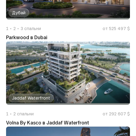
Дубай
1
2
3
спальни
от 525 497 $
Parkwood в Dubai
Jaddaf Waterfront
1
2
спальни
от 292 607 $
Volna By Kasco в Jaddaf Waterfront