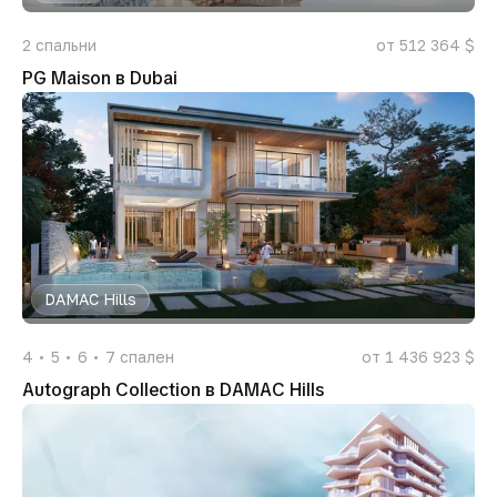
2
спальни
от 512 364 $
PG Maison в Dubai
DAMAC Hills
4
5
6
7
спален
от 1 436 923 $
Autograph Collection в DAMAC Hills