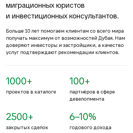
недвижимость
миграционных юристов
Оплата за объект поступает на эскроу-счёт.
и инвестиционных консультантов.
Застройщик сможет получить с него деньги
только после ввода объекта в
Больше 10 лет помогаем клиентам со всего мира
эксплуатацию.
получать максимум от возможностей Дубая. Нам
Комфортное и
доверяют инвесторы и застройщики, а качество
безопасное место для
услуг подтверждают рекомендации клиентов.
жизни
По уровню безопасности жизни
Объединённые Арабские Эмираты
1000+
100+
занимают второе место в мире.
проектов в каталоге
партнёров в сфере
девелопмента
2500+
6–10%
закрытых сделок
годового дохода