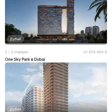
Дубай
1
2
спальни
от 374 404 $
One Sky Park в Dubai
Дубай