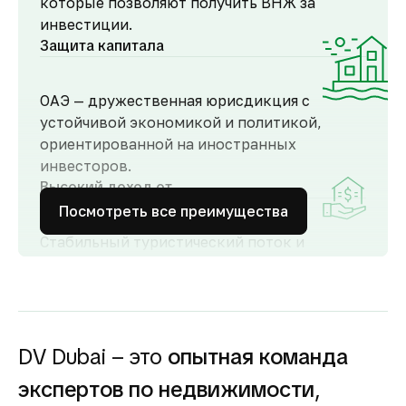
которые позволяют получить ВНЖ за
инвестиции.
Защита капитала
ОАЭ — дружественная юрисдикция с
устойчивой экономикой и политикой,
ориентированной на иностранных
инвесторов.
Высокий доход от
аренды
Посмотреть все преимущества
Стабильный туристический поток и
развитый рынок аренды обеспечивают
высокий спрос и привлекательную
доходность для инвесторов как от
долгосрочной, так и от краткосрочной
аренды.
DV Dubai – это
опытная команда
Гарантия вложений в
экспертов по недвижимости
,
строящуюся