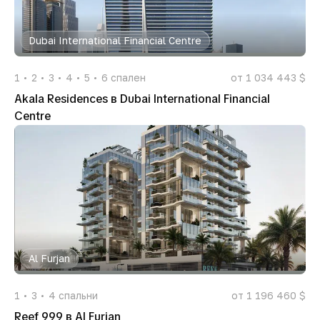
Dubai International Financial Centre
1
2
3
4
5
6
спален
от 1 034 443 $
Akala Residences в Dubai International Financial
Centre
Al Furjan
1
3
4
спальни
от 1 196 460 $
Reef 999 в Al Furjan