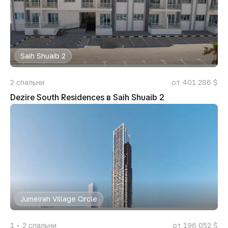
Saih Shuaib 2
2
спальни
от 401 286 $
Dezire South Residences в Saih Shuaib 2
Jumeirah Village Circle
1
2
спальни
от 196 052 $