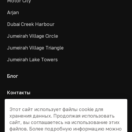
Motor City
Arjan
Dubai Creek Harbour
Jumeirah Village Circle
Jumeirah Village Triangle
Jumeirah Lake Towers
Блог
Контакты
Москва, Армянский переулок, д. 9с1
Этот сайт использует файлы cookie для
хранения данных. Продолжая использовать
+7 495 955 13 12
сайт, вы соглашаетесь на использование этих
info@dvizhdubai.ru
файлов. Более подробную информацию можно