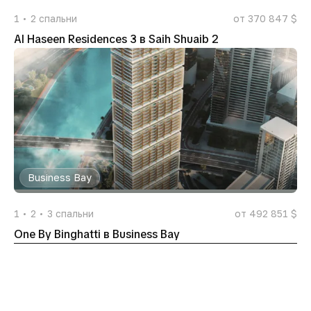
1
2
спальни
от 370 847 $
Al Haseen Residences 3 в Saih Shuaib 2
Business Bay
1
2
3
спальни
от 492 851 $
One By Binghatti в Business Bay