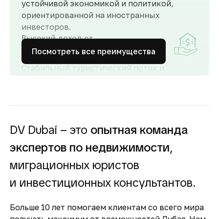
устойчивой экономикой и политикой,
ориентированной на иностранных
инвесторов.
Высокий доход от
аренды
Посмотреть все преимущества
Стабильный туристический поток и
развитый рынок аренды обеспечивают
высокий спрос и привлекательную
доходность для инвесторов как от
долгосрочной, так и от краткосрочной
аренды.
DV Dubai – это
опытная команда
Гарантия вложений в
экспертов по недвижимости
,
строящуюся
недвижимость
миграционных юристов
Оплата за объект поступает на эскроу-счёт.
и инвестиционных консультантов.
Застройщик сможет получить с него деньги
только после ввода объекта в
Больше 10 лет помогаем клиентам со всего мира
эксплуатацию.