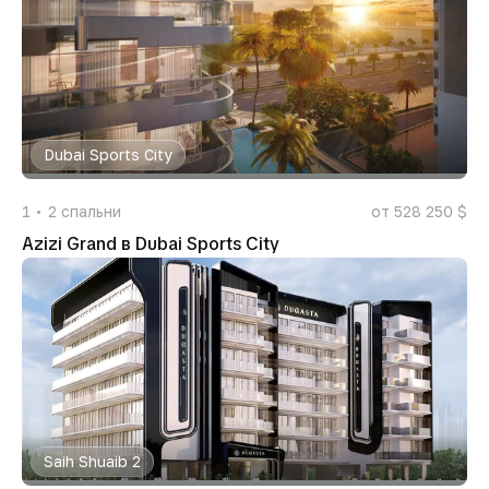
Dubai Sports City
1
2
спальни
от 528 250 $
Azizi Grand в Dubai Sports City
Saih Shuaib 2