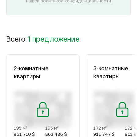
нашей
политикой конфиденциальности
Всего
1 предложение
2-комнатные
3-комнатные
квартиры
квартиры
195 м
195 м
172 м
172 м
2
2
2
861 710 $
863 486 $
911 747 $
913 8