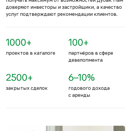
получать максимум от возможностей Дубая. Нам
Комфортное и
доверяют инвесторы и застройщики, а качество
безопасное место для
услуг подтверждают рекомендации клиентов.
жизни
По уровню безопасности жизни
Объединённые Арабские Эмираты
1000+
100+
занимают второе место в мире.
проектов в каталоге
партнёров в сфере
девелопмента
2500+
6–10%
закрытых сделок
годового дохода
с аренды