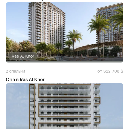
Ras Al Khor
2
спальни
от 812 708 $
Oria в Ras Al Khor