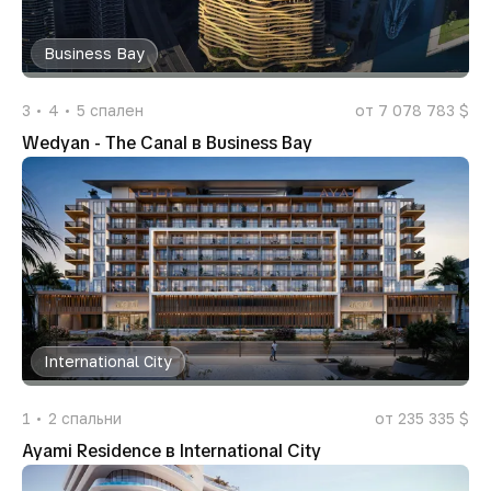
Business Bay
3
4
5
спален
от 7 078 783 $
Wedyan - The Canal в Business Bay
International City
1
2
спальни
от 235 335 $
Ayami Residence в International City