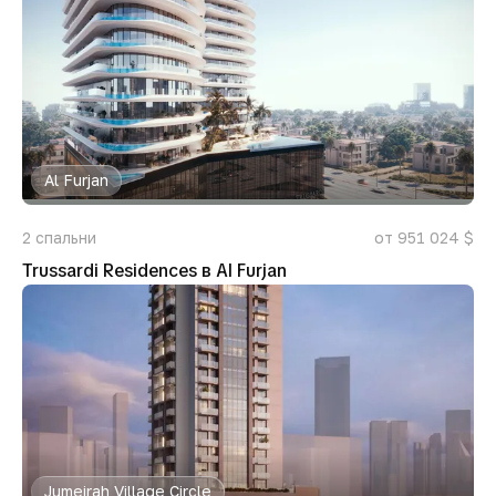
Al Furjan
2
спальни
от 951 024 $
Trussardi Residences в Al Furjan
Jumeirah Village Circle