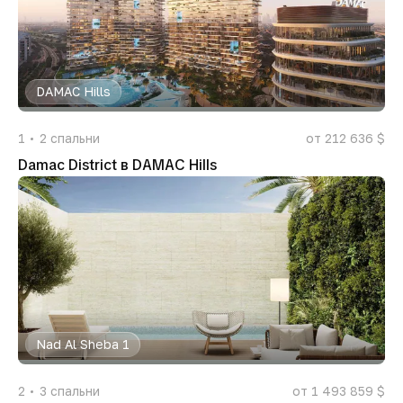
DAMAC Hills
1
2
спальни
от 212 636 $
Damac District в DAMAC Hills
Nad Al Sheba 1
2
3
спальни
от 1 493 859 $