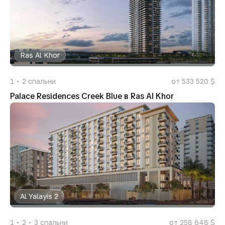
Ras Al Khor
1
2
спальни
от 533 520 $
Palace Residences Creek Blue в Ras Al Khor
Al Yalayis 2
1
2
3
спальни
от 258 648 $