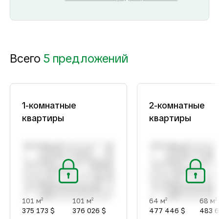
Всего
5 предложений
1-комнатные
2-комнатные
квартиры
квартиры
101 м
101 м
64 м
68 м
2
2
2
2
375 173 $
376 026 $
477 446 $
483 6