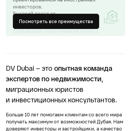
инвесторов.
Высокий доход от
аренды
Посмотреть все преимущества
Стабильный туристический поток и
развитый рынок аренды обеспечивают
высокий спрос и привлекательную
доходность для инвесторов как от
долгосрочной, так и от краткосрочной
аренды.
DV Dubai – это
опытная команда
Гарантия вложений в
экспертов по недвижимости
,
строящуюся
недвижимость
миграционных юристов
Оплата за объект поступает на эскроу-счёт.
и инвестиционных консультантов.
Застройщик сможет получить с него деньги
только после ввода объекта в
Больше 10 лет помогаем клиентам со всего мира
эксплуатацию.
получать максимум от возможностей Дубая. Нам
Комфортное и
доверяют инвесторы и застройщики, а качество