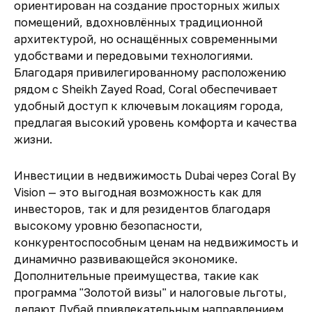
ориентирован на
создание просторных жилых
помещений
, вдохновлённых
традиционной
архитектурой
, но оснащённых
современными
удобствами и передовыми технологиями
.
Благодаря
привилегированному расположению
рядом с Sheikh Zayed Road
,
Coral
обеспечивает
удобный доступ к ключевым локациям города
,
предлагая
высокий уровень комфорта и качества
жизни
.
Инвестиции в недвижимость Dubai через Coral By
Vision
— это
выгодная возможность
как для
инвесторов, так и для резидентов благодаря
высокому уровню безопасности,
конкурентоспособным ценам на недвижимость и
динамично развивающейся экономике
.
Дополнительные преимущества, такие как
программа "Золотой визы"
и налоговые льготы,
делают
Дубай привлекательным направлением