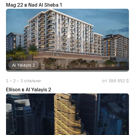
Mag 22 в Nad Al Sheba 1
Al Yalayis 2
1
2
3
спальни
от 386 852 $
Ellison в Al Yalayis 2