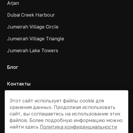
Arjan
Dubai Creek Harbour
Jumeirah Village Circle
Jumeirah Village Triangle
Jumeirah Lake Towers
Блог
Контакты
Москва, Армянский переулок, д. 9с1
Этот сайт использует файлы cookie для
хранения данных. Продолжая использовать
+7 495 955 13 12
сайт, вы соглашаетесь на использование этих
info@dvizhdubai.ru
файлов. Более подробную информацию можно
найти здесь
Политика конфиденциальности