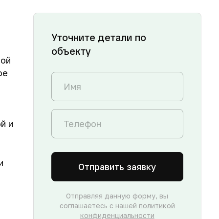
Уточните детали по
объекту
вой
ое
й и
и
Отправить заявку
Отправляя данную форму, вы
соглашаетесь с нашей
политикой
конфиденциальности