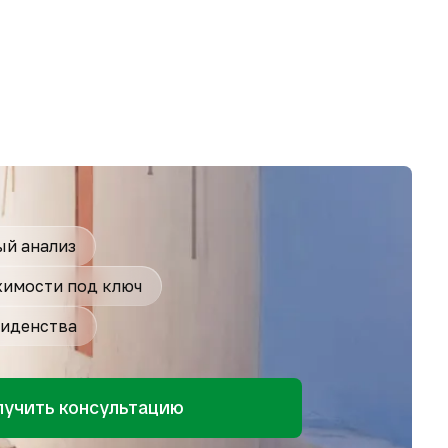
й анализ
имости под ключ
иденства
лучить консультацию