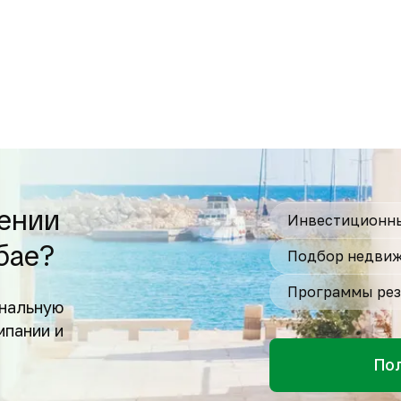
ении
Инвестиционны
бае?
Подбор недвиж
Программы рез
нальную
мпании и
По