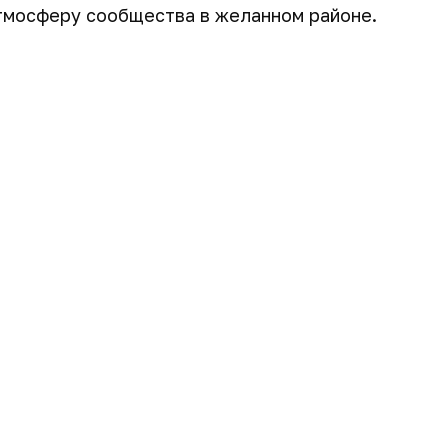
атмосферу сообщества в желанном районе.
62 м
62 м
62 м
2
2
2