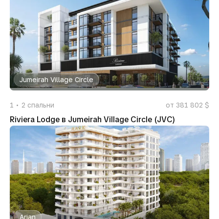
Jumeirah Village Circle
1
2
спальни
от 381 802 $
Riviera Lodge в Jumeirah Village Circle (JVC)
Arjan