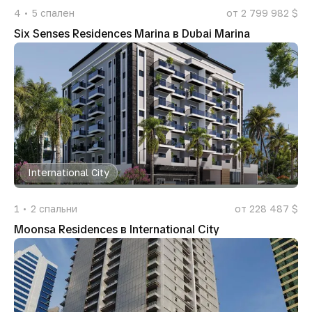
4
5
спален
от 2 799 982 $
Six Senses Residences Marina в Dubai Marina
International City
1
2
спальни
от 228 487 $
Moonsa Residences в International City