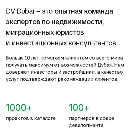
долгосрочной, так и от краткосрочной
аренды.
DV Dubai – это
опытная команда
Гарантия вложений в
экспертов по недвижимости
,
строящуюся
недвижимость
миграционных юристов
Оплата за объект поступает на эскроу-счёт.
и инвестиционных консультантов.
Застройщик сможет получить с него деньги
только после ввода объекта в
Больше 10 лет помогаем клиентам со всего мира
эксплуатацию.
получать максимум от возможностей Дубая. Нам
Комфортное и
доверяют инвесторы и застройщики, а качество
безопасное место для
услуг подтверждают рекомендации клиентов.
жизни
По уровню безопасности жизни
Объединённые Арабские Эмираты
1000+
100+
занимают второе место в мире.
проектов в каталоге
партнёров в сфере
девелопмента