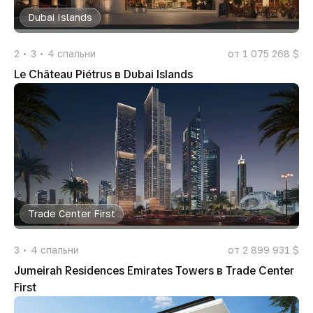
Dubai Islands
2
3
4
спальни
от 1 075 268 $
Le Château Piétrus в Dubai Islands
Trade Center First
3
4
спальни
от 2 899 931 $
Jumeirah Residences Emirates Towers в Trade Center
First