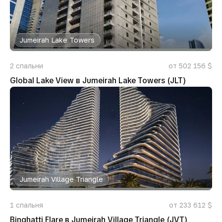
Jumeirah Lake Towers
2
спальни
от 502 156 $
Global Lake View в Jumeirah Lake Towers (JLT)
Jumeirah Village Triangle
1
спальня
от 233 612 $
Binghatti Flare в Jumeirah Village Triangle (JVT)