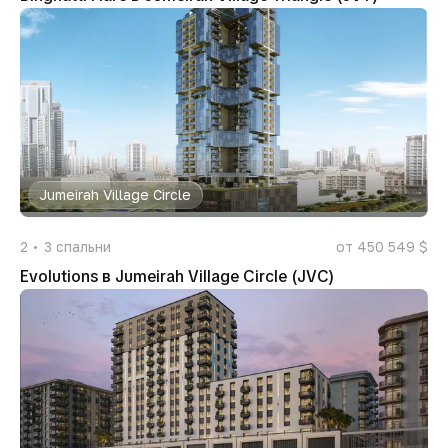
Jumeirah Village Circle
2
3
спальни
от 450 549 $
Evolutions в Jumeirah Village Circle (JVC)