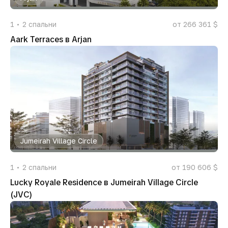
1
2
спальни
от 266 361 $
Aark Terraces в Arjan
Jumeirah Village Circle
1
2
спальни
от 190 606 $
Lucky Royale Residence в Jumeirah Village Circle
(JVC)