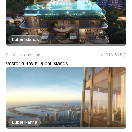
Dubai Islands
2
3
4
спальни
от 810 645 $
Vestoria Bay в Dubai Islands
Dubai Marina