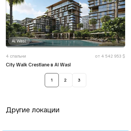
Al Wasl
4
спальни
от 4 542 953 $
City Walk Crestlane в Al Wasl
1
2
3
Другие локации