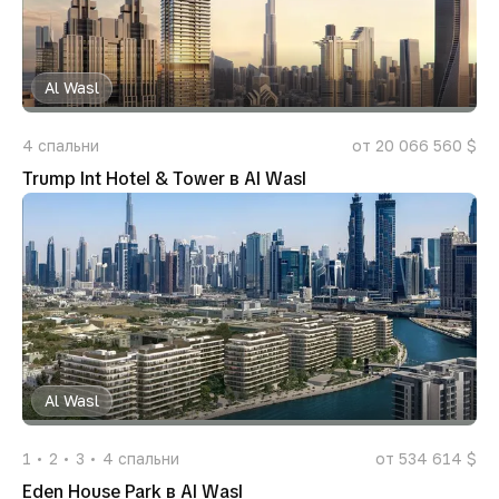
Al Wasl
4
спальни
от 20 066 560 $
Trump Int Hotel & Tower в Al Wasl
Al Wasl
1
2
3
4
спальни
от 534 614 $
Eden House Park в Al Wasl