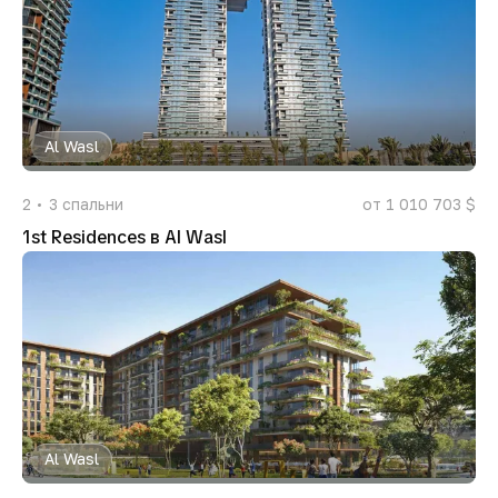
Al Wasl
2
3
спальни
от 1 010 703 $
1st Residences в Al Wasl
Al Wasl