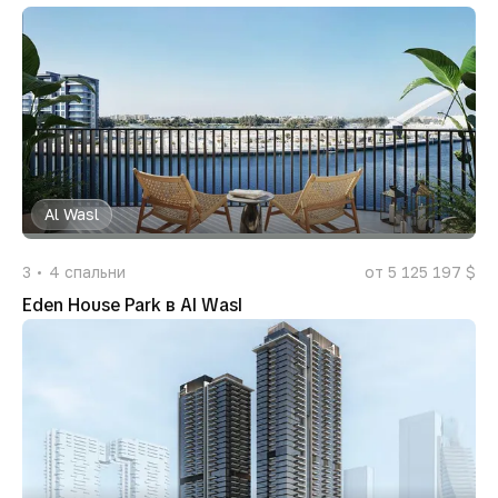
Al Wasl
3
4
спальни
от 5 125 197 $
Eden House Park в Al Wasl