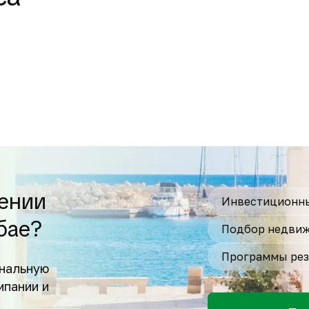
ении
Инвестиционны
бае?
Подбор недвиж
Программы рез
нальную
мпании и