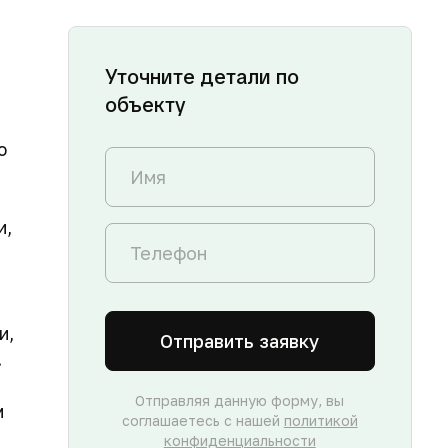
Уточните детали по
объекту
ю
и,
и,
Отправить заявку
.
Отправляя данную форму, вы
м
соглашаетесь с нашей
политикой
конфиденциальности