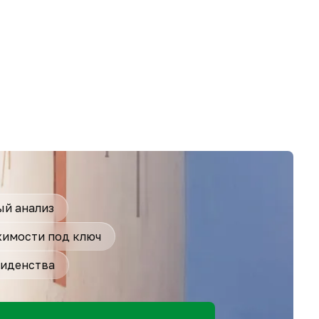
й анализ
имости под ключ
иденства