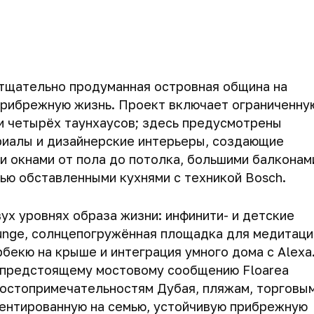
я, тщательно продуманная островная община на
прибрежную жизнь. Проект включает ограниченну
 и четырёх таунхаусов; здесь предусмотрены
риалы и дизайнерские интерьеры, создающие
 окнами от пола до потолка, большими балконам
ью обставленными кухнями с техникой Bosch.
х уровнях образа жизни: инфинити- и детские
ounge, солнцепогружённая площадка для медитаци
рбекю на крыше и интеграция умного дома с Alexa
 предстоящему мостовому сообщению Floarea
достопримечательностям Дубая, пляжам, торговы
иентированную на семью, устойчивую прибрежную