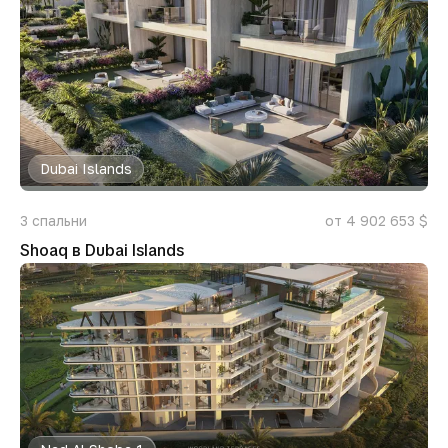
Dubai Islands
3
спальни
от 4 902 653 $
Shoaq в Dubai Islands