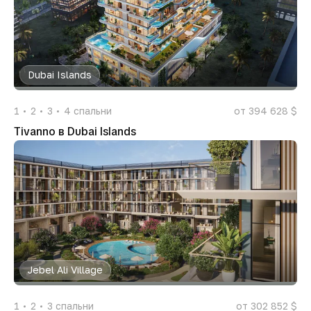
Dubai Islands
1
2
3
4
спальни
от 394 628 $
Tivanno в Dubai Islands
Jebel Ali Village
1
2
3
спальни
от 302 852 $