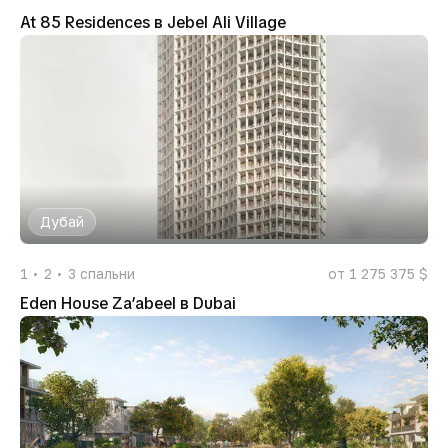
At 85 Residences в Jebel Ali Village
Дубай
1
2
3
спальни
от 1 275 375 $
Eden House Za’abeel в Dubai