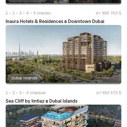
1
2
3
4
5
спален
от 985 703 $
Inaura Hotels & Residences в Downtown Dubai
Dubai Islands
1
2
3
4
спальни
от 562 572 $
Sea Cliff by Imtiaz в Dubai Islands