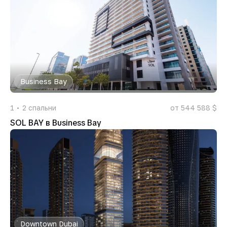
Business Bay
1
2
спальни
от 544 588 $
SOL BAY в Business Bay
Downtown Dubai