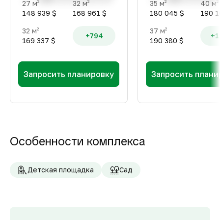
27 м
32 м
35 м
40 м
2
2
2
2
148 939 $
168 961 $
180 045 $
190 1
32 м
37 м
2
2
+794
+1
169 337 $
190 380 $
Запросить планировку
Запросить плани
Особенности комплекса
Детская площадка
Сад