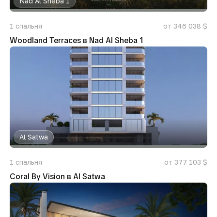
Nad Al Sheba 1
1
спальня
от 346 038 $
Woodland Terraces в Nad Al Sheba 1
Al Satwa
1
спальня
от 377 103 $
Coral By Vision в Al Satwa