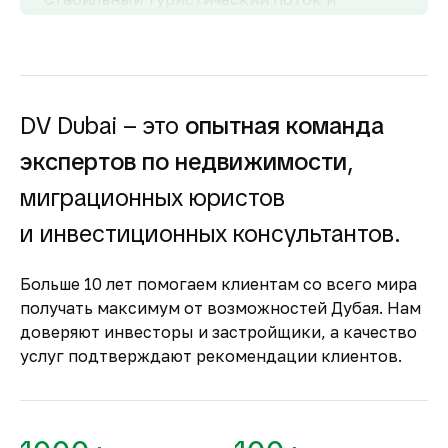
развитый рынок аренды обеспечивают
высокий спрос и привлекательную
доходность для инвесторов как от
долгосрочной, так и от краткосрочной
аренды.
DV Dubai – это
опытная команда
Гарантия вложений в
экспертов по недвижимости
,
строящуюся
недвижимость
миграционных юристов
Оплата за объект поступает на эскроу-счёт.
и инвестиционных консультантов.
Застройщик сможет получить с него деньги
только после ввода объекта в
Больше 10 лет помогаем клиентам со всего мира
эксплуатацию.
получать максимум от возможностей Дубая. Нам
Комфортное и
доверяют инвесторы и застройщики, а качество
безопасное место для
услуг подтверждают рекомендации клиентов.
жизни
По уровню безопасности жизни
Объединённые Арабские Эмираты